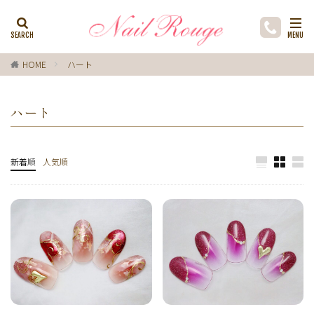
カテゴリー
HOME
ハート
タグ
ハート
ブラウン
リング
ゴールド
シルバー
手描きフラワー
チークネイル
雪
水色
ﾌﾗﾜｰ
プルメリア
貝殻
アジサイ
箔
新着順
人気順
ラメ
カーキ
人魚の鱗
ネックレス
マグネットネイル
紅葉
紫陽花
シェル
ひまわり
藤の花
ミモザ
コスモス
チーク
ｲｴﾛｰ
ホログラム
花火
さくらんぼ
ネイビー
お正月
ドット
ストーン
南国
グリーン
マット
宇宙
ふ
ペイズリー
ボーダー
な
ターコイズ