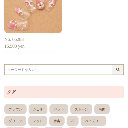
No. 05288
16,500 yen
タグ
ブラウン
シェル
ドット
ストーン
南国
グリーン
マット
宇宙
ふ
ペイズリー