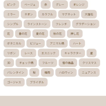
ピンク
ベージュ
赤
グレー
オレンジ
ミラー
ネオン
カラフル
マグネット
大理石
シンプル
ラインストーン
フレンチ
グラデーション
花
春の花
夏の花
秋の花
押し花
ボタニカル
ビジュー
アニマル柄
ハート
リボン
レース
エスニック
キャラクター
星
3D
チェック柄
フルーツ
雪の結晶
クリスマス
バレンタイン
桜
梅雨
ハロウィン
ニュアンス
ゴージャス
ブライダル