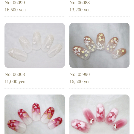
No. 06099
No. 06088
和
ヒョウ柄
ヤシの木
イエロー
フット
16,500 yen
13,200 yen
ブルー
パープル
アニマル
羽
モノトーン
ブラック
レッド
蝶
ホワイト
フラワー
ボルドー
春
夏
秋
冬
ピンク
ベージュ
赤
グレー
オレンジ
ミラー
ネオン
カラフル
マグネット
大理石
シンプル
ラインストーン
フレンチ
グラデーション
花
春の花
No. 06068
No. 05990
夏の花
秋の花
押し花
ボタニカル
11,000 yen
16,500 yen
ビジュー
アニマル柄
ハート
リボン
レース
エスニック
キャラクター
星
3D
チェック柄
フルーツ
雪の結晶
クリスマス
バレンタイン
桜
梅雨
ハロウィン
ニュアンス
ゴージャス
ブライダル