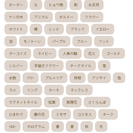
ボーダー
な
ヒョウ柄
和
お正月
ヤシの木
アニマル
ボルドー
フラワー
ホワイト
蝶
レッド
ブラック
イエロー
羽
モノトーン
パープル
ブルー
フット
ターコイズ
ネイビー
人魚の鱗
花火
ゴールド
シルバー
手描きフラワー
チークネイル
雪
水色
ﾌﾗﾜｰ
プルメリア
貝殻
アジサイ
箔
ラメ
リング
カーキ
ネックレス
マグネットネイル
紅葉
紫陽花
さくらんぼ
ひまわり
藤の花
ミモザ
コスモス
チーク
ｲｴﾛｰ
ホログラム
春
夏
秋
冬