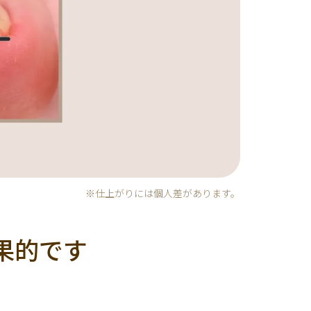
ト
マーブル
ニマル柄
ハート
ルーツ
べっ甲
※仕上がりには個人差があります。
果的です