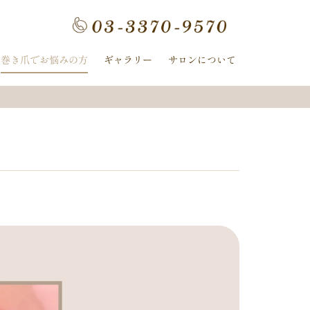
フラワー
手描きフラワー
巻き爪でお悩みの方
ギャラリー
サロンについて
ホログラム
ワンカラー
ヌーディー
ｰ
ﾈｲﾋﾞｰ
イボリー
ン
クレージュ
ル
ミラー
ヤシの木
冬
ニット
夏の花
紫陽花
ストライプ
ピーコック
螺旋