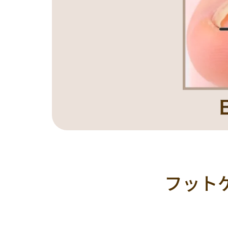
アニマル
チ
大理石
シン
リボン
レー
ニュアンス
フット