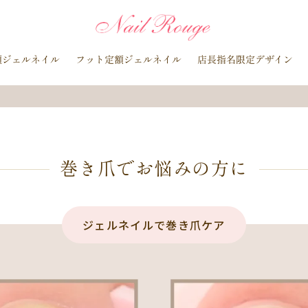
イトブルー
貝殻
イチョウ
インク
レースネイル
黒
マグネットネイル
ラメ
手描き
小花
ドライフラワー
額ジェルネイル
フット定額ジェルネイル
店長指名限定デザイン
ラインストーン
波
マット
動物
ウサギ
丸フレンチ
水玉
ツイード
レオパード
ニュアン
水色
ﾍﾞｰｼﾞｭ
ラメグラデーション
カラーグラデーション
赤
ポインセチア
藤の花
クリスマスり
海
紅葉
ﾏｰﾌﾞﾙ
ｷｬﾗｸﾀｰ
ｽﾇｰﾋﾟ
ク
ベージュ
ボルドー
グレー
ホワイト
ブルー
ア
オレンジ
巻き爪でお悩みの方に
ゴールド
ブラウン
パープル
ネイビー
ネオ
ルバー
グレージュ
カーキ
モノトーン
イエロー
カラフ
桜
夏
マリン
梅雨
さくらんぼ
シェル
南国
ジェルネイルで巻き爪ケア
花火
ハイビスカス
チェリー
秋
ハロウィン
お月見
バレンタイン
雪の結晶
お正月
秋の花
花
春の花
押し花
バラ
タイダイ
ドット
ネックレス
フット
ダー
ヒョウ柄
イニシャル
蝶
スタッズ
ストーン