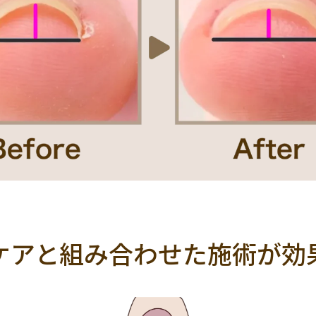
ーク
和
ライン
チェック
猫
手足お揃い
マグネッ
プル
フレンチ
グラデーション
ボタニカル
ビジュー
ア
ス
エスニック
キャラクター
星
3D
チェック柄
フ
ゴージャス
ブライダル
検索
ケアと組み合わせた
施術が効