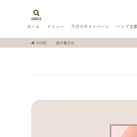
ゼブラ柄
ラ
ミラーネイル
ホーム
メニュー
今月のキャンペーン
ハンド定
バブルネイル
ターコイズブルー
HOME
足の巻き爪
オフィス
箔
ディズニー
レッド
ピン
チョコレート
グリーン
シ
ブラック
春
ターコイズ
クリスマス
マーガレット
パール
ボー