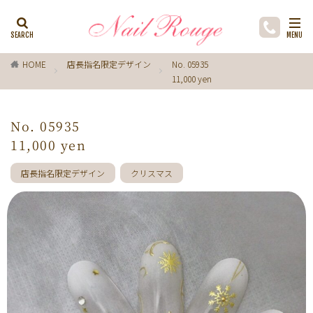
カテゴリー
HOME
店長指名限定デザイン
No. 05935
11,000 yen
タグ
ブラウン
リング
ゴールド
シルバー
No. 05935
手描きフラワー
チークネイル
雪
水色
11,000 yen
ﾌﾗﾜｰ
プルメリア
貝殻
アジサイ
箔
店長指名限定デザイン
クリスマス
ラメ
カーキ
人魚の鱗
ネックレス
マグネットネイル
紅葉
紫陽花
シェル
ひまわり
藤の花
ミモザ
コスモス
チーク
ｲｴﾛｰ
ホログラム
花火
さくらんぼ
ネイビー
お正月
ドット
ストーン
南国
グリーン
マット
宇宙
ふ
ペイズリー
ボーダー
な
ターコイズ