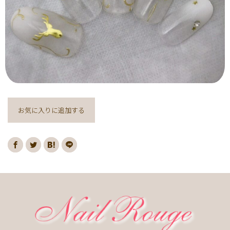
和
ヒョウ柄
ヤシの木
イエロー
フット
ブルー
パープル
アニマル
羽
モノトーン
ブラック
レッド
蝶
ホワイト
フラワー
ボルドー
春
夏
秋
冬
ピンク
ベージュ
赤
グレー
オレンジ
ミラー
ネオン
カラフル
マグネット
大理石
シンプル
ラインストーン
お気に入りに追加する
フレンチ
グラデーション
花
春の花
夏の花
秋の花
押し花
ボタニカル
ビジュー
アニマル柄
ハート
リボン
レース
エスニック
キャラクター
星
3D
チェック柄
フルーツ
雪の結晶
クリスマス
バレンタイン
桜
梅雨
ハロウィン
ニュアンス
ゴージャス
ブライダル