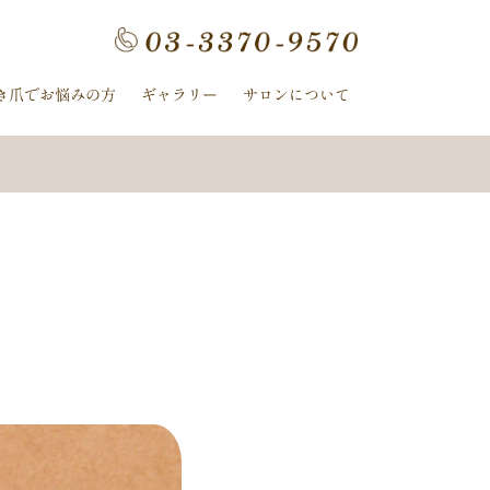
雪
水色
ネックレス
き爪でお悩みの方
ギャラリー
サロンについて
コスモス
ット
ストーン
ターコイズ
和
羽
モノトーン
秋
冬
マグネット
花
夏の花
レース
クリスマス
ル