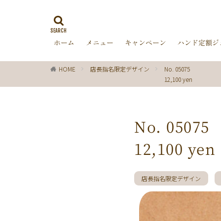
ブラウン
リ
ﾌﾗﾜｰ
プルメ
ホーム
メニュー
キャンペーン
ハンド定額ジ
マグネットネイル
チーク
ｲｴﾛｰ
HOME
店長指名限定デザイン
No. 05075
南国
グリー
12,100 yen
ヒョウ柄
ヤ
ブラック
レ
ピンク
ベー
No. 05075
大理石
シン
12,100 yen
秋の花
押し
エスニック
バレンタイン
店長指名限定デザイン