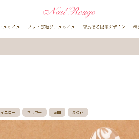
ング
ゴールド
シルバー
手描きフラワー
チークネイル
リア
貝殻
アジサイ
箔
ラメ
カーキ
人魚の鱗
ェルネイル
フット定額ジェルネイル
店長指名限定デザイン
巻
紅葉
紫陽花
シェル
ひまわり
藤の花
ミモザ
ホログラム
花火
さくらんぼ
ネイビー
お正月
ド
ン
マット
宇宙
ふ
ペイズリー
ボーダー
な
シの木
イエロー
フット
ブルー
パープル
アニマル
ッド
蝶
ホワイト
フラワー
ボルドー
春
夏
ジュ
赤
グレー
オレンジ
ミラー
ネオン
カラフル
プル
ラインストーン
フレンチ
グラデーション
花
春の
花
ボタニカル
ビジュー
アニマル柄
ハート
リボン
キャラクター
星
3D
チェック柄
フルーツ
雪の結晶
桜
梅雨
ハロウィン
ニュアンス
ゴージャス
ブライダ
イエロー
,
フラワー
,
南国
,
夏の花
検索