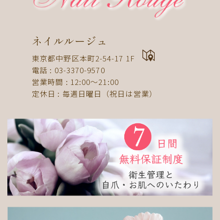
ドット
ネックレス
フット
ストライプ
パール
ボーダー
ヒョウ柄
イニシャル
蝶
スタッズ
ストーン
ピーコック
螺旋
ネイルルージュ
アニマル
チーク
和
ライン
チェック
東京都中野区本町2-54-17 1F
猫
手足お揃い
マグネット
マーブル
電話 : 03-3370-9570
営業時間 : 12:00〜21:00
大理石
シンプル
フレンチ
グラデーション
定休日 : 毎週日曜日（祝日は営業）
ボタニカル
ビジュー
アニマル柄
ハート
リボン
レース
エスニック
キャラクター
星
3D
チェック柄
フルーツ
べっ甲
ニュアンス
ゴージャス
ブライダル
検索