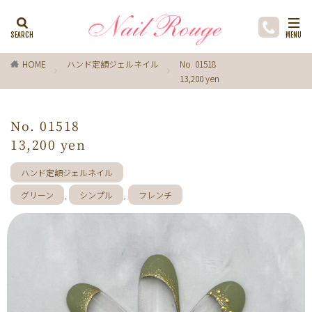
カテゴリー
HOME
ハンド定額ジェルネイル
No. 01518
13,200 yen
タグ
ゼブラ柄
ライトブルー
貝殻
イチョウ
No. 01518
インク
レースネイル
黒
フラワー
13,200 yen
ミラーネイル
マグネットネイル
ラメ
手描き
ハンド定額ジェルネイル
小花
ドライフラワー
手描きフラワー
グリーン
,
シンプル
,
フレンチ
バブルネイル
ラインストーン
波
マット
動物
ウサギ
丸フレンチ
ホログラム
ターコイズブルー
水玉
ツイード
レオパード
ニュアン
水色
ﾍﾞｰｼﾞｭ
ワンカラー
オフィス
箔
ラメグラデーション
カラーグラデーション
赤
ポインセチア