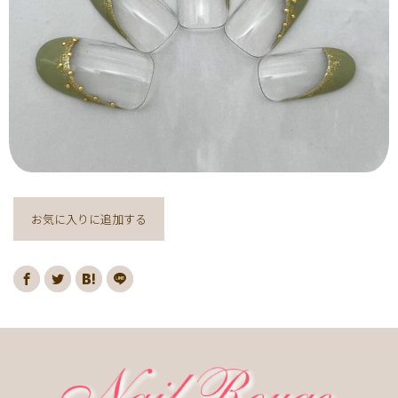
ヌーディー
ディズニー
藤の花
クリスマスり
海
紅葉
ﾏｰﾌﾞﾙ
ｷｬﾗｸﾀｰ
ｽﾇｰﾋﾟｰ
ﾈｲﾋﾞｰ
レッド
ピンク
ベージュ
ボルドー
グレー
ホワイト
ブルー
アイボリー
チョコレート
オレンジ
ゴールド
ブラウン
パープル
ネイビー
ネオン
クレージュ
グリーン
シルバー
グレージュ
カーキ
モノトーン
イエロー
カラフル
ミラー
お気に入りに追加する
ブラック
春
桜
夏
マリン
梅雨
さくらんぼ
シェル
南国
ヤシの木
ターコイズ
花火
ハイビスカス
チェリー
秋
ハロウィン
お月見
冬
ニット
クリスマス
バレンタイン
雪の結晶
お正月
秋の花
花
春の花
夏の花
紫陽花
マーガレット
押し花
バラ
タイダイ