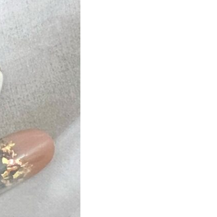
ト
マーブル
ニマル柄
ハート
ルーツ
べっ甲