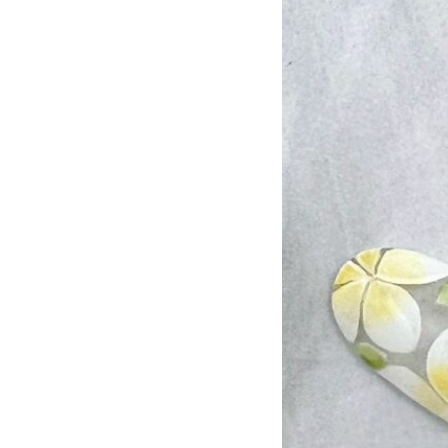
アニマル
チ
大理石
シン
リボン
レー
ニュアンス