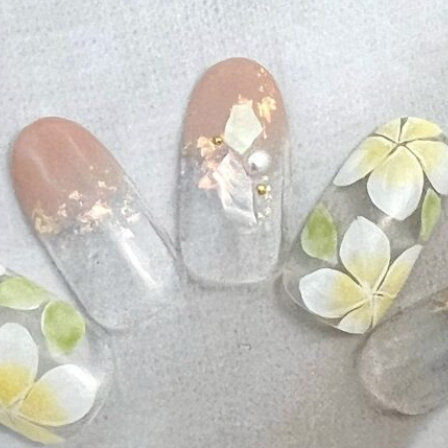
ーク
和
ライン
チェック
猫
手足お揃い
マグネッ
プル
フレンチ
グラデーション
ボタニカル
ビジュー
ア
ス
エスニック
キャラクター
星
3D
チェック柄
フ
ゴージャス
ブライダル
検索