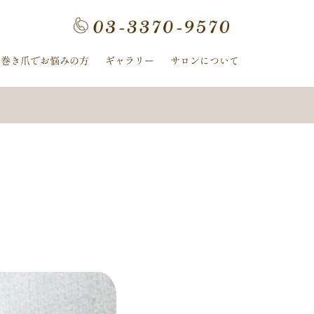
フラワー
手描きフラワー
巻き爪でお悩みの方
ギャラリー
サロンについて
ホログラム
ワンカラー
ヌーディー
ｰ
ﾈｲﾋﾞｰ
イボリー
ン
クレージュ
ル
ミラー
ヤシの木
冬
ニット
夏の花
紫陽花
ストライプ
ピーコック
螺旋