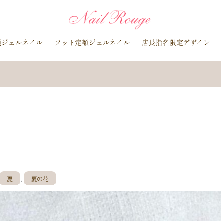
イトブルー
貝殻
イチョウ
インク
レースネイル
黒
マグネットネイル
ラメ
手描き
小花
ドライフラワー
額ジェルネイル
フット定額ジェルネイル
店長指名限定デザイン
ラインストーン
波
マット
動物
ウサギ
丸フレンチ
水玉
ツイード
レオパード
ニュアン
水色
ﾍﾞｰｼﾞｭ
ラメグラデーション
カラーグラデーション
赤
ポインセチア
藤の花
クリスマスり
海
紅葉
ﾏｰﾌﾞﾙ
ｷｬﾗｸﾀｰ
ｽﾇｰﾋﾟ
ク
ベージュ
ボルドー
グレー
ホワイト
ブルー
ア
オレンジ
ゴールド
ブラウン
パープル
ネイビー
ネオ
ルバー
グレージュ
カーキ
モノトーン
イエロー
カラフ
桜
夏
マリン
梅雨
さくらんぼ
シェル
南国
花火
ハイビスカス
チェリー
秋
ハロウィン
お月見
バレンタイン
雪の結晶
お正月
秋の花
花
春の花
夏
,
夏の花
押し花
バラ
タイダイ
ドット
ネックレス
フット
ダー
ヒョウ柄
イニシャル
蝶
スタッズ
ストーン