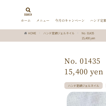
ゼブラ柄
ラ
ミラーネイル
ホーム
メニュー
今月のキャンペーン
ハンド定
バブルネイル
ターコイズブルー
HOME
ハンド定額ジェルネイル
No. 01435
オフィス
箔
15,400 yen
ディズニー
レッド
ピン
チョコレート
No. 01435
グリーン
シ
15,400 yen
ブラック
春
ターコイズ
クリスマス
ハンド定額ジェルネイル
マーガレット
パール
ボー