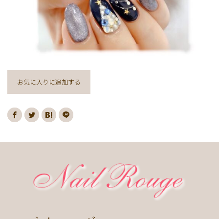
ヌーディー
ディズニー
藤の花
クリスマスり
海
紅葉
ﾏｰﾌﾞﾙ
ｷｬﾗｸﾀｰ
ｽﾇｰﾋﾟｰ
ﾈｲﾋﾞｰ
レッド
ピンク
ベージュ
ボルドー
グレー
ホワイト
ブルー
アイボリー
チョコレート
オレンジ
ゴールド
ブラウン
お気に入りに追加する
パープル
ネイビー
ネオン
クレージュ
グリーン
シルバー
グレージュ
カーキ
モノトーン
イエロー
カラフル
ミラー
ブラック
春
桜
夏
マリン
梅雨
さくらんぼ
シェル
南国
ヤシの木
ターコイズ
花火
ハイビスカス
チェリー
秋
ハロウィン
お月見
冬
ニット
クリスマス
バレンタイン
雪の結晶
お正月
秋の花
花
春の花
夏の花
紫陽花
マーガレット
押し花
バラ
タイダイ