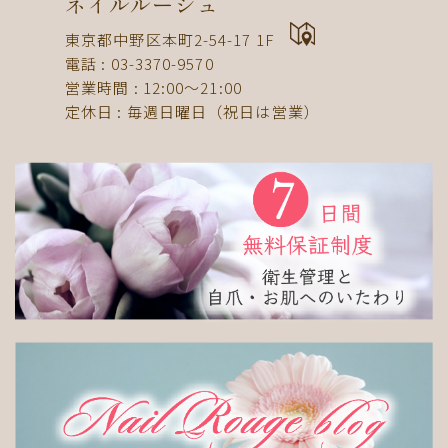
ネイルルージュ
ドット
ネックレス
フット
ストライプ
東京都中野区本町2-54-17 1F
パール
ボーダー
ヒョウ柄
イニシャル
電話 : 03-3370-9570
蝶
スタッズ
ストーン
ピーコック
螺旋
営業時間 : 12:00〜21:00
定休日 : 毎週日曜日（祝日は営業）
アニマル
チーク
和
ライン
チェック
猫
手足お揃い
マグネット
マーブル
大理石
シンプル
フレンチ
グラデーション
ボタニカル
ビジュー
アニマル柄
ハート
リボン
レース
エスニック
キャラクター
星
3D
チェック柄
フルーツ
べっ甲
ニュアンス
ゴージャス
ブライダル
検索