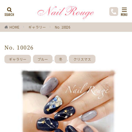
カテゴリー
HOME
ギャラリー
No. 10026
タグ
No. 10026
ゼブラ柄
ライトブルー
貝殻
イチョウ
インク
レースネイル
黒
フラワー
ギャラリー
ブルー
,
冬
,
クリスマス
ミラーネイル
マグネットネイル
ラメ
手描き
小花
ドライフラワー
手描きフラワー
バブルネイル
ラインストーン
波
マット
動物
ウサギ
丸フレンチ
ホログラム
ターコイズブルー
水玉
ツイード
レオパード
ニュアン
水色
ﾍﾞｰｼﾞｭ
ワンカラー
オフィス
箔
ラメグラデーション
カラーグラデーション
赤
ポインセチア