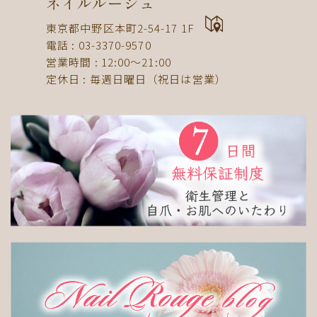
ネイルルージュ
ドット
ネックレス
フット
ストライプ
東京都中野区本町2-54-17 1F
パール
ボーダー
ヒョウ柄
イニシャル
電話 : 03-3370-9570
蝶
スタッズ
ストーン
ピーコック
螺旋
営業時間 : 12:00〜21:00
定休日 : 毎週日曜日（祝日は営業）
アニマル
チーク
和
ライン
チェック
猫
手足お揃い
マグネット
マーブル
大理石
シンプル
フレンチ
グラデーション
ボタニカル
ビジュー
アニマル柄
ハート
リボン
レース
エスニック
キャラクター
星
3D
チェック柄
フルーツ
べっ甲
ニュアンス
ゴージャス
ブライダル
検索