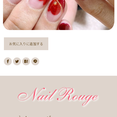
ヌーディー
ディズニー
藤の花
クリスマスり
海
紅葉
ﾏｰﾌﾞﾙ
ｷｬﾗｸﾀｰ
ｽﾇｰﾋﾟｰ
ﾈｲﾋﾞｰ
レッド
ピンク
ベージュ
ボルドー
グレー
ホワイト
ブルー
アイボリー
チョコレート
オレンジ
ゴールド
ブラウン
お気に入りに追加する
パープル
ネイビー
ネオン
クレージュ
グリーン
シルバー
グレージュ
カーキ
モノトーン
イエロー
カラフル
ミラー
ブラック
春
桜
夏
マリン
梅雨
さくらんぼ
シェル
南国
ヤシの木
ターコイズ
花火
ハイビスカス
チェリー
秋
ハロウィン
お月見
冬
ニット
クリスマス
バレンタイン
雪の結晶
お正月
秋の花
花
春の花
夏の花
紫陽花
マーガレット
押し花
バラ
タイダイ