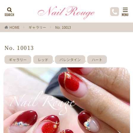
カテゴリー
HOME
ギャラリー
No. 10013
タグ
No. 10013
ゼブラ柄
ライトブルー
貝殻
イチョウ
インク
レースネイル
黒
フラワー
ギャラリー
レッド
,
バレンタイン
,
ハート
ミラーネイル
マグネットネイル
ラメ
手描き
小花
ドライフラワー
手描きフラワー
バブルネイル
ラインストーン
波
マット
動物
ウサギ
丸フレンチ
ホログラム
ターコイズブルー
水玉
ツイード
レオパード
ニュアン
水色
ﾍﾞｰｼﾞｭ
ワンカラー
オフィス
箔
ラメグラデーション
カラーグラデーション
赤
ポインセチア