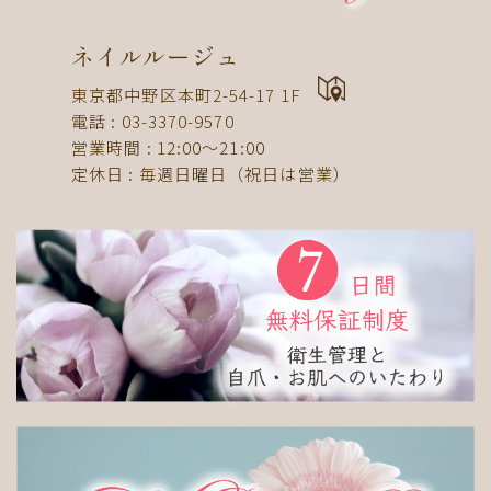
ドット
ネックレス
フット
ストライプ
パール
ボーダー
ヒョウ柄
イニシャル
ネイルルージュ
蝶
スタッズ
ストーン
ピーコック
螺旋
東京都中野区本町2-54-17 1F
電話 : 03-3370-9570
アニマル
チーク
和
ライン
チェック
営業時間 : 12:00〜21:00
猫
手足お揃い
マグネット
マーブル
定休日 : 毎週日曜日（祝日は営業）
大理石
シンプル
フレンチ
グラデーション
ボタニカル
ビジュー
アニマル柄
ハート
リボン
レース
エスニック
キャラクター
星
3D
チェック柄
フルーツ
べっ甲
ニュアンス
ゴージャス
ブライダル
検索