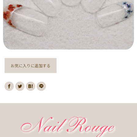
ヌーディー
ディズニー
藤の花
クリスマスり
海
紅葉
ﾏｰﾌﾞﾙ
ｷｬﾗｸﾀｰ
ｽﾇｰﾋﾟｰ
ﾈｲﾋﾞｰ
レッド
ピンク
ベージュ
ボルドー
グレー
ホワイト
ブルー
アイボリー
チョコレート
オレンジ
ゴールド
ブラウン
パープル
ネイビー
ネオン
クレージュ
グリーン
シルバー
グレージュ
カーキ
お気に入りに追加する
モノトーン
イエロー
カラフル
ミラー
ブラック
春
桜
夏
マリン
梅雨
さくらんぼ
シェル
南国
ヤシの木
ターコイズ
花火
ハイビスカス
チェリー
秋
ハロウィン
お月見
冬
ニット
クリスマス
バレンタイン
雪の結晶
お正月
秋の花
花
春の花
夏の花
紫陽花
マーガレット
押し花
バラ
タイダイ