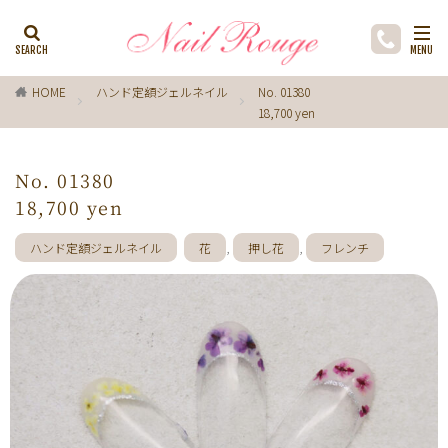
カテゴリー
HOME
ハンド定額ジェルネイル
No. 01380
18,700 yen
タグ
ゼブラ柄
ライトブルー
貝殻
イチョウ
No. 01380
インク
レースネイル
黒
フラワー
18,700 yen
ミラーネイル
マグネットネイル
ラメ
手描き
ハンド定額ジェルネイル
花
,
押し花
,
フレンチ
小花
ドライフラワー
手描きフラワー
バブルネイル
ラインストーン
波
マット
動物
ウサギ
丸フレンチ
ホログラム
ターコイズブルー
水玉
ツイード
レオパード
ニュアン
水色
ﾍﾞｰｼﾞｭ
ワンカラー
オフィス
箔
ラメグラデーション
カラーグラデーション
赤
ポインセチア