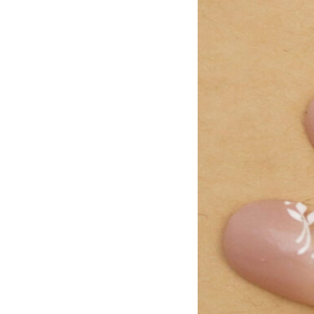
アニマル
チ
大理石
シン
リボン
レー
ニュアンス