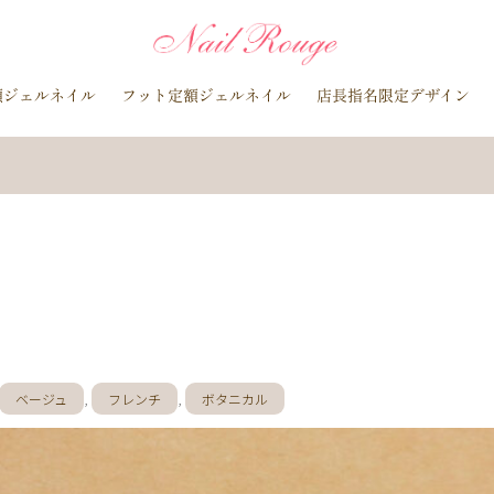
イトブルー
貝殻
イチョウ
インク
レースネイル
黒
マグネットネイル
ラメ
手描き
小花
ドライフラワー
額ジェルネイル
フット定額ジェルネイル
店長指名限定デザイン
ラインストーン
波
マット
動物
ウサギ
丸フレンチ
水玉
ツイード
レオパード
ニュアン
水色
ﾍﾞｰｼﾞｭ
ラメグラデーション
カラーグラデーション
赤
ポインセチア
藤の花
クリスマスり
海
紅葉
ﾏｰﾌﾞﾙ
ｷｬﾗｸﾀｰ
ｽﾇｰﾋﾟ
ク
ベージュ
ボルドー
グレー
ホワイト
ブルー
ア
オレンジ
ゴールド
ブラウン
パープル
ネイビー
ネオ
ルバー
グレージュ
カーキ
モノトーン
イエロー
カラフ
桜
夏
マリン
梅雨
さくらんぼ
シェル
南国
花火
ハイビスカス
チェリー
秋
ハロウィン
お月見
バレンタイン
雪の結晶
お正月
秋の花
花
春の花
ベージュ
,
フレンチ
,
ボタニカル
押し花
バラ
タイダイ
ドット
ネックレス
フット
ダー
ヒョウ柄
イニシャル
蝶
スタッズ
ストーン