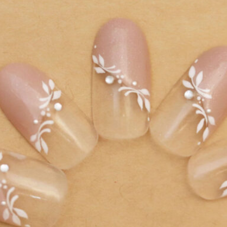
ーク
和
ライン
チェック
猫
手足お揃い
マグネッ
プル
フレンチ
グラデーション
ボタニカル
ビジュー
ア
ス
エスニック
キャラクター
星
3D
チェック柄
フ
ゴージャス
ブライダル
検索