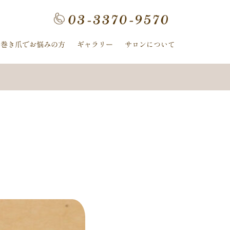
フラワー
手描きフラワー
巻き爪でお悩みの方
ギャラリー
サロンについて
ホログラム
ワンカラー
ヌーディー
ｰ
ﾈｲﾋﾞｰ
イボリー
ン
クレージュ
ル
ミラー
ヤシの木
冬
ニット
夏の花
紫陽花
ストライプ
ピーコック
螺旋