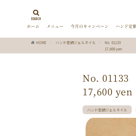
ゼブラ柄
ラ
ミラーネイル
ホーム
メニュー
今月のキャンペーン
ハンド定
バブルネイル
ターコイズブルー
HOME
ハンド定額ジェルネイル
No. 01133
オフィス
箔
17,600 yen
ディズニー
レッド
ピン
チョコレート
No. 01133
グリーン
シ
17,600 yen
ブラック
春
ターコイズ
クリスマス
ハンド定額ジェルネイル
マーガレット
パール
ボー