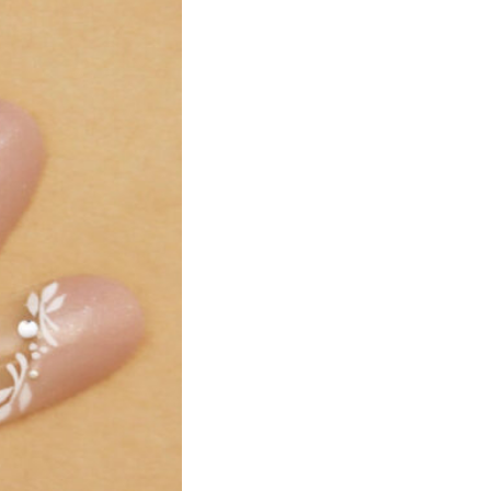
ト
マーブル
ニマル柄
ハート
ルーツ
べっ甲