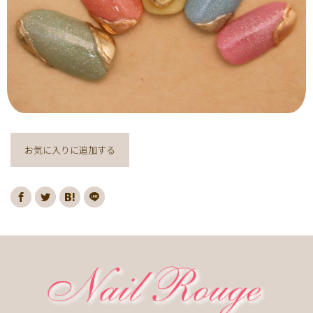
ヌーディー
ディズニー
藤の花
クリスマスり
海
紅葉
ﾏｰﾌﾞﾙ
ｷｬﾗｸﾀｰ
ｽﾇｰﾋﾟｰ
ﾈｲﾋﾞｰ
レッド
ピンク
ベージュ
ボルドー
グレー
ホワイト
ブルー
アイボリー
チョコレート
オレンジ
ゴールド
ブラウン
パープル
ネイビー
ネオン
クレージュ
グリーン
シルバー
グレージュ
カーキ
お気に入りに追加する
モノトーン
イエロー
カラフル
ミラー
ブラック
春
桜
夏
マリン
梅雨
さくらんぼ
シェル
南国
ヤシの木
ターコイズ
花火
ハイビスカス
チェリー
秋
ハロウィン
お月見
冬
ニット
クリスマス
バレンタイン
雪の結晶
お正月
秋の花
花
春の花
夏の花
紫陽花
マーガレット
押し花
バラ
タイダイ