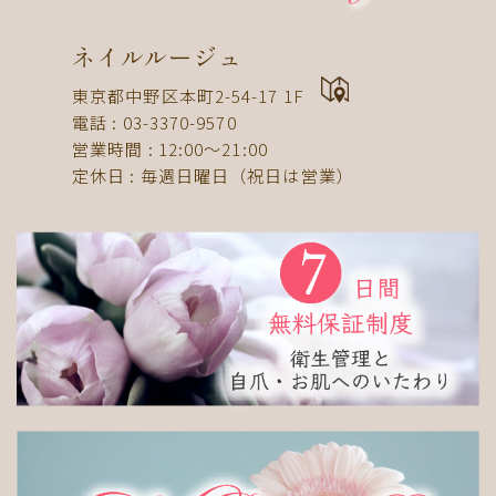
ドット
ネックレス
フット
ストライプ
パール
ボーダー
ヒョウ柄
イニシャル
ネイルルージュ
蝶
スタッズ
ストーン
ピーコック
螺旋
東京都中野区本町2-54-17 1F
電話 : 03-3370-9570
アニマル
チーク
和
ライン
チェック
営業時間 : 12:00〜21:00
猫
手足お揃い
マグネット
マーブル
定休日 : 毎週日曜日（祝日は営業）
大理石
シンプル
フレンチ
グラデーション
ボタニカル
ビジュー
アニマル柄
ハート
リボン
レース
エスニック
キャラクター
星
3D
チェック柄
フルーツ
べっ甲
ニュアンス
ゴージャス
ブライダル
検索