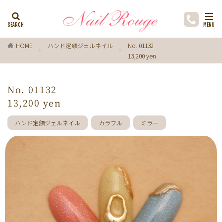
カテゴリー
HOME
ハンド定額ジェルネイル
No. 01132
13,200 yen
タグ
ゼブラ柄
ライトブルー
貝殻
イチョウ
No. 01132
インク
レースネイル
黒
フラワー
13,200 yen
ミラーネイル
マグネットネイル
ラメ
手描き
ハンド定額ジェルネイル
カラフル
,
ミラー
小花
ドライフラワー
手描きフラワー
バブルネイル
ラインストーン
波
マット
動物
ウサギ
丸フレンチ
ホログラム
ターコイズブルー
水玉
ツイード
レオパード
ニュアン
水色
ﾍﾞｰｼﾞｭ
ワンカラー
オフィス
箔
ラメグラデーション
カラーグラデーション
赤
ポインセチア