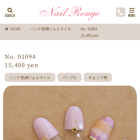
カテゴリー
HOME
ハンド定額ジェルネイル
No. 01094
15,400 yen
タグ
ゼブラ柄
ライトブルー
貝殻
イチョウ
No. 01094
インク
レースネイル
黒
フラワー
15,400 yen
ミラーネイル
マグネットネイル
ラメ
手描き
ハンド定額ジェルネイル
パープル
,
チェック柄
小花
ドライフラワー
手描きフラワー
バブルネイル
ラインストーン
波
マット
動物
ウサギ
丸フレンチ
ホログラム
ターコイズブルー
水玉
ツイード
レオパード
ニュアン
水色
ﾍﾞｰｼﾞｭ
ワンカラー
オフィス
箔
ラメグラデーション
カラーグラデーション
赤
ポインセチア