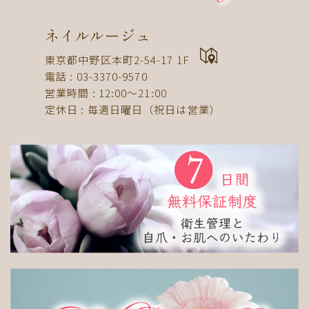
ドット
ネックレス
フット
ストライプ
パール
ボーダー
ヒョウ柄
イニシャル
ネイルルージュ
蝶
スタッズ
ストーン
ピーコック
螺旋
東京都中野区本町2-54-17 1F
電話 : 03-3370-9570
アニマル
チーク
和
ライン
チェック
営業時間 : 12:00〜21:00
猫
手足お揃い
マグネット
マーブル
定休日 : 毎週日曜日（祝日は営業）
大理石
シンプル
フレンチ
グラデーション
ボタニカル
ビジュー
アニマル柄
ハート
リボン
レース
エスニック
キャラクター
星
3D
チェック柄
フルーツ
べっ甲
ニュアンス
ゴージャス
ブライダル
検索