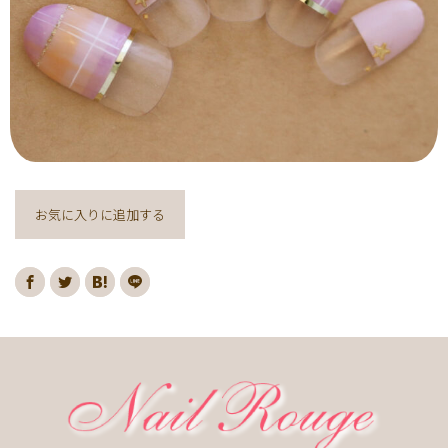
ヌーディー
ディズニー
藤の花
クリスマスり
海
紅葉
ﾏｰﾌﾞﾙ
ｷｬﾗｸﾀｰ
ｽﾇｰﾋﾟｰ
ﾈｲﾋﾞｰ
レッド
ピンク
ベージュ
ボルドー
グレー
ホワイト
ブルー
アイボリー
チョコレート
オレンジ
ゴールド
ブラウン
パープル
ネイビー
ネオン
クレージュ
グリーン
シルバー
グレージュ
カーキ
お気に入りに追加する
モノトーン
イエロー
カラフル
ミラー
ブラック
春
桜
夏
マリン
梅雨
さくらんぼ
シェル
南国
ヤシの木
ターコイズ
花火
ハイビスカス
チェリー
秋
ハロウィン
お月見
冬
ニット
クリスマス
バレンタイン
雪の結晶
お正月
秋の花
花
春の花
夏の花
紫陽花
マーガレット
押し花
バラ
タイダイ