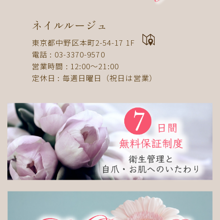
ドット
ネックレス
フット
ストライプ
パール
ボーダー
ヒョウ柄
イニシャル
ネイルルージュ
蝶
スタッズ
ストーン
ピーコック
螺旋
東京都中野区本町2-54-17 1F
電話 : 03-3370-9570
アニマル
チーク
和
ライン
チェック
営業時間 : 12:00〜21:00
猫
手足お揃い
マグネット
マーブル
定休日 : 毎週日曜日（祝日は営業）
大理石
シンプル
フレンチ
グラデーション
ボタニカル
ビジュー
アニマル柄
ハート
リボン
レース
エスニック
キャラクター
星
3D
チェック柄
フルーツ
べっ甲
ニュアンス
ゴージャス
ブライダル
検索