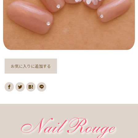
ヌーディー
ディズニー
藤の花
クリスマスり
海
紅葉
ﾏｰﾌﾞﾙ
ｷｬﾗｸﾀｰ
ｽﾇｰﾋﾟｰ
ﾈｲﾋﾞｰ
レッド
ピンク
ベージュ
ボルドー
グレー
ホワイト
ブルー
アイボリー
チョコレート
オレンジ
ゴールド
ブラウン
パープル
ネイビー
ネオン
クレージュ
グリーン
シルバー
グレージュ
カーキ
お気に入りに追加する
モノトーン
イエロー
カラフル
ミラー
ブラック
春
桜
夏
マリン
梅雨
さくらんぼ
シェル
南国
ヤシの木
ターコイズ
花火
ハイビスカス
チェリー
秋
ハロウィン
お月見
冬
ニット
クリスマス
バレンタイン
雪の結晶
お正月
秋の花
花
春の花
夏の花
紫陽花
マーガレット
押し花
バラ
タイダイ