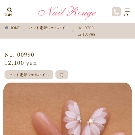
カテゴリー
HOME
ハンド定額ジェルネイル
No. 00990
12,100 yen
タグ
ゼブラ柄
ライトブルー
貝殻
イチョウ
No. 00990
インク
レースネイル
黒
フラワー
12,100 yen
ミラーネイル
マグネットネイル
ラメ
手描き
ハンド定額ジェルネイル
花
小花
ドライフラワー
手描きフラワー
バブルネイル
ラインストーン
波
マット
動物
ウサギ
丸フレンチ
ホログラム
ターコイズブルー
水玉
ツイード
レオパード
ニュアン
水色
ﾍﾞｰｼﾞｭ
ワンカラー
オフィス
箔
ラメグラデーション
カラーグラデーション
赤
ポインセチア