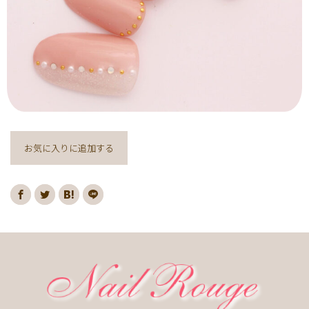
ヌーディー
ディズニー
藤の花
クリスマスり
海
紅葉
ﾏｰﾌﾞﾙ
ｷｬﾗｸﾀｰ
ｽﾇｰﾋﾟｰ
ﾈｲﾋﾞｰ
レッド
ピンク
ベージュ
ボルドー
グレー
ホワイト
ブルー
アイボリー
チョコレート
オレンジ
ゴールド
ブラウン
パープル
ネイビー
ネオン
クレージュ
グリーン
シルバー
グレージュ
カーキ
お気に入りに追加する
モノトーン
イエロー
カラフル
ミラー
ブラック
春
桜
夏
マリン
梅雨
さくらんぼ
シェル
南国
ヤシの木
ターコイズ
花火
ハイビスカス
チェリー
秋
ハロウィン
お月見
冬
ニット
クリスマス
バレンタイン
雪の結晶
お正月
秋の花
花
春の花
夏の花
紫陽花
マーガレット
押し花
バラ
タイダイ