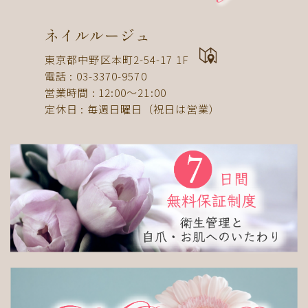
ドット
ネックレス
フット
ストライプ
パール
ボーダー
ヒョウ柄
イニシャル
ネイルルージュ
蝶
スタッズ
ストーン
ピーコック
螺旋
東京都中野区本町2-54-17 1F
電話 : 03-3370-9570
アニマル
チーク
和
ライン
チェック
営業時間 : 12:00〜21:00
猫
手足お揃い
マグネット
マーブル
定休日 : 毎週日曜日（祝日は営業）
大理石
シンプル
フレンチ
グラデーション
ボタニカル
ビジュー
アニマル柄
ハート
リボン
レース
エスニック
キャラクター
星
3D
チェック柄
フルーツ
べっ甲
ニュアンス
ゴージャス
ブライダル
検索