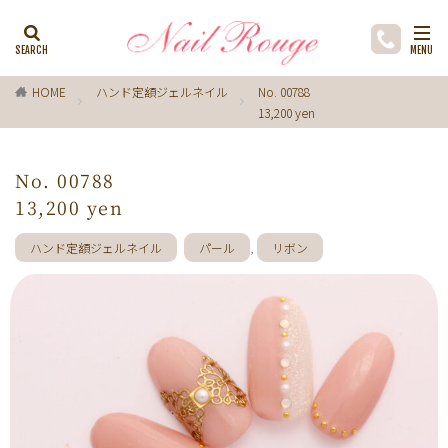
カテゴリー
HOME
ハンド定額ジェルネイル
No. 00788
13,200 yen
タグ
ゼブラ柄
ライトブルー
貝殻
イチョウ
No. 00788
インク
レースネイル
黒
フラワー
13,200 yen
ミラーネイル
マグネットネイル
ラメ
手描き
ハンド定額ジェルネイル
パール
,
リボン
小花
ドライフラワー
手描きフラワー
バブルネイル
ラインストーン
波
マット
動物
ウサギ
丸フレンチ
ホログラム
ターコイズブルー
水玉
ツイード
レオパード
ニュアン
水色
ﾍﾞｰｼﾞｭ
ワンカラー
オフィス
箔
ラメグラデーション
カラーグラデーション
赤
ポインセチア