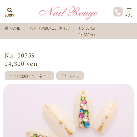
カテゴリー
HOME
ハンド定額ジェルネイル
No. 00759
14,300 yen
タグ
ゼブラ柄
ライトブルー
貝殻
イチョウ
No. 00759
インク
レースネイル
黒
フラワー
14,300 yen
ミラーネイル
マグネットネイル
ラメ
手描き
ハンド定額ジェルネイル
クリスマス
小花
ドライフラワー
手描きフラワー
バブルネイル
ラインストーン
波
マット
動物
ウサギ
丸フレンチ
ホログラム
ターコイズブルー
水玉
ツイード
レオパード
ニュアン
水色
ﾍﾞｰｼﾞｭ
ワンカラー
オフィス
箔
ラメグラデーション
カラーグラデーション
赤
ポインセチア