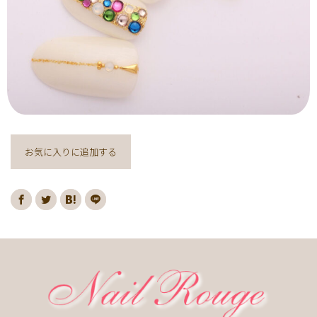
ヌーディー
ディズニー
藤の花
クリスマスり
海
紅葉
ﾏｰﾌﾞﾙ
ｷｬﾗｸﾀｰ
ｽﾇｰﾋﾟｰ
ﾈｲﾋﾞｰ
レッド
ピンク
ベージュ
ボルドー
グレー
ホワイト
ブルー
アイボリー
チョコレート
オレンジ
ゴールド
ブラウン
パープル
ネイビー
ネオン
クレージュ
グリーン
シルバー
グレージュ
カーキ
お気に入りに追加する
モノトーン
イエロー
カラフル
ミラー
ブラック
春
桜
夏
マリン
梅雨
さくらんぼ
シェル
南国
ヤシの木
ターコイズ
花火
ハイビスカス
チェリー
秋
ハロウィン
お月見
冬
ニット
クリスマス
バレンタイン
雪の結晶
お正月
秋の花
花
春の花
夏の花
紫陽花
マーガレット
押し花
バラ
タイダイ