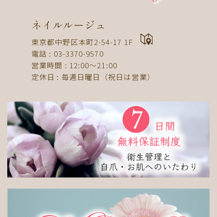
ドット
ネックレス
フット
ストライプ
パール
ボーダー
ヒョウ柄
イニシャル
ネイルルージュ
蝶
スタッズ
ストーン
ピーコック
螺旋
東京都中野区本町2-54-17 1F
電話 : 03-3370-9570
アニマル
チーク
和
ライン
チェック
営業時間 : 12:00〜21:00
猫
手足お揃い
マグネット
マーブル
定休日 : 毎週日曜日（祝日は営業）
大理石
シンプル
フレンチ
グラデーション
ボタニカル
ビジュー
アニマル柄
ハート
リボン
レース
エスニック
キャラクター
星
3D
チェック柄
フルーツ
べっ甲
ニュアンス
ゴージャス
ブライダル
検索