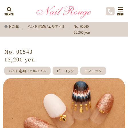
カテゴリー
HOME
ハンド定額ジェルネイル
No. 00540
13,200 yen
タグ
ゼブラ柄
ライトブルー
貝殻
イチョウ
No. 00540
インク
レースネイル
黒
フラワー
13,200 yen
ミラーネイル
マグネットネイル
ラメ
手描き
ハンド定額ジェルネイル
ピーコック
,
エスニック
小花
ドライフラワー
手描きフラワー
バブルネイル
ラインストーン
波
マット
動物
ウサギ
丸フレンチ
ホログラム
ターコイズブルー
水玉
ツイード
レオパード
ニュアン
水色
ﾍﾞｰｼﾞｭ
ワンカラー
オフィス
箔
ラメグラデーション
カラーグラデーション
赤
ポインセチア