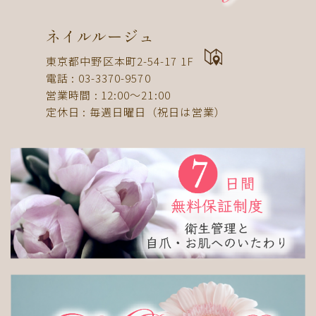
ドット
ネックレス
フット
ストライプ
パール
ボーダー
ヒョウ柄
イニシャル
ネイルルージュ
蝶
スタッズ
ストーン
ピーコック
螺旋
東京都中野区本町2-54-17 1F
電話 : 03-3370-9570
アニマル
チーク
和
ライン
チェック
営業時間 : 12:00〜21:00
猫
手足お揃い
マグネット
マーブル
定休日 : 毎週日曜日（祝日は営業）
大理石
シンプル
フレンチ
グラデーション
ボタニカル
ビジュー
アニマル柄
ハート
リボン
レース
エスニック
キャラクター
星
3D
チェック柄
フルーツ
べっ甲
ニュアンス
ゴージャス
ブライダル
検索