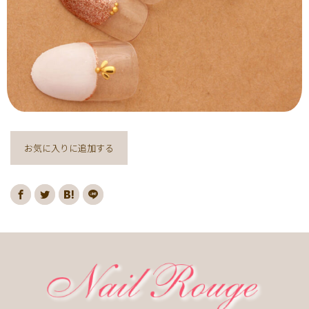
ヌーディー
ディズニー
藤の花
クリスマスり
海
紅葉
ﾏｰﾌﾞﾙ
ｷｬﾗｸﾀｰ
ｽﾇｰﾋﾟｰ
ﾈｲﾋﾞｰ
レッド
ピンク
ベージュ
ボルドー
グレー
ホワイト
ブルー
アイボリー
チョコレート
オレンジ
ゴールド
ブラウン
パープル
ネイビー
ネオン
クレージュ
グリーン
シルバー
グレージュ
カーキ
お気に入りに追加する
モノトーン
イエロー
カラフル
ミラー
ブラック
春
桜
夏
マリン
梅雨
さくらんぼ
シェル
南国
ヤシの木
ターコイズ
花火
ハイビスカス
チェリー
秋
ハロウィン
お月見
冬
ニット
クリスマス
バレンタイン
雪の結晶
お正月
秋の花
花
春の花
夏の花
紫陽花
マーガレット
押し花
バラ
タイダイ