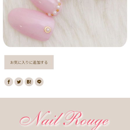
ヌーディー
ディズニー
藤の花
クリスマスり
海
紅葉
ﾏｰﾌﾞﾙ
ｷｬﾗｸﾀｰ
ｽﾇｰﾋﾟｰ
ﾈｲﾋﾞｰ
レッド
ピンク
ベージュ
ボルドー
グレー
ホワイト
ブルー
アイボリー
チョコレート
オレンジ
ゴールド
ブラウン
パープル
ネイビー
ネオン
クレージュ
グリーン
シルバー
グレージュ
カーキ
お気に入りに追加する
モノトーン
イエロー
カラフル
ミラー
ブラック
春
桜
夏
マリン
梅雨
さくらんぼ
シェル
南国
ヤシの木
ターコイズ
花火
ハイビスカス
チェリー
秋
ハロウィン
お月見
冬
ニット
クリスマス
バレンタイン
雪の結晶
お正月
秋の花
花
春の花
夏の花
紫陽花
マーガレット
押し花
バラ
タイダイ