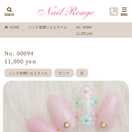
カテゴリー
HOME
ハンド定額ジェルネイル
No. 00094
11,000 yen
タグ
ゼブラ柄
ライトブルー
貝殻
イチョウ
No. 00094
インク
レースネイル
黒
フラワー
11,000 yen
ミラーネイル
マグネットネイル
ラメ
手描き
ハンド定額ジェルネイル
ピンク
,
花
小花
ドライフラワー
手描きフラワー
バブルネイル
ラインストーン
波
マット
動物
ウサギ
丸フレンチ
ホログラム
ターコイズブルー
水玉
ツイード
レオパード
ニュアン
水色
ﾍﾞｰｼﾞｭ
ワンカラー
オフィス
箔
ラメグラデーション
カラーグラデーション
赤
ポインセチア