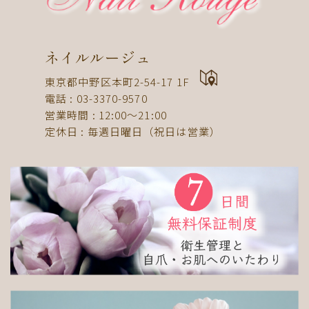
ドット
ネックレス
フット
ストライプ
パール
ボーダー
ヒョウ柄
イニシャル
蝶
スタッズ
ストーン
ピーコック
螺旋
ネイルルージュ
アニマル
チーク
和
ライン
チェック
東京都中野区本町2-54-17 1F
猫
手足お揃い
マグネット
マーブル
電話 : 03-3370-9570
営業時間 : 12:00〜21:00
大理石
シンプル
フレンチ
グラデーション
定休日 : 毎週日曜日（祝日は営業）
ボタニカル
ビジュー
アニマル柄
ハート
リボン
レース
エスニック
キャラクター
星
3D
チェック柄
フルーツ
べっ甲
ニュアンス
ゴージャス
ブライダル
検索