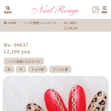
カテゴリー
HOME
ハンド定額ジェルネイル
No. 00037
12,100 yen
タグ
ゼブラ柄
ライトブルー
貝殻
イチョウ
No. 00037
インク
レースネイル
黒
フラワー
12,100 yen
ミラーネイル
マグネットネイル
ラメ
手描き
ハンド定額ジェルネイル
小花
ドライフラワー
手描きフラワー
秋
,
冬
,
ヒョウ柄
,
アニマル柄
バブルネイル
ラインストーン
波
マット
動物
ウサギ
丸フレンチ
ホログラム
ターコイズブルー
水玉
ツイード
レオパード
ニュアン
水色
ﾍﾞｰｼﾞｭ
ワンカラー
オフィス
箔
ラメグラデーション
カラーグラデーション
赤
ポインセチア