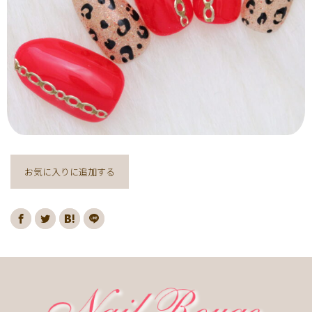
ヌーディー
ディズニー
藤の花
クリスマスり
海
紅葉
ﾏｰﾌﾞﾙ
ｷｬﾗｸﾀｰ
ｽﾇｰﾋﾟｰ
ﾈｲﾋﾞｰ
レッド
ピンク
ベージュ
ボルドー
グレー
ホワイト
ブルー
アイボリー
チョコレート
オレンジ
ゴールド
ブラウン
パープル
ネイビー
ネオン
クレージュ
グリーン
シルバー
グレージュ
カーキ
モノトーン
イエロー
カラフル
ミラー
お気に入りに追加する
ブラック
春
桜
夏
マリン
梅雨
さくらんぼ
シェル
南国
ヤシの木
ターコイズ
花火
ハイビスカス
チェリー
秋
ハロウィン
お月見
冬
ニット
クリスマス
バレンタイン
雪の結晶
お正月
秋の花
花
春の花
夏の花
紫陽花
マーガレット
押し花
バラ
タイダイ