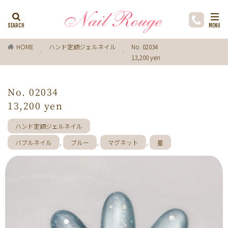
カテゴリー
HOME
ハンド定額ジェルネイル
No. 02034
13,200 yen
タグ
ゼブラ柄
ライトブルー
貝殻
イチョウ
No. 02034
インク
レースネイル
黒
フラワー
13,200 yen
ミラーネイル
マグネットネイル
ラメ
手描き
ハンド定額ジェルネイル
小花
ドライフラワー
手描きフラワー
バブルネイル
,
ブルー
,
マグネット
,
星
バブルネイル
ラインストーン
波
マット
動物
ウサギ
丸フレンチ
ホログラム
ターコイズブルー
水玉
ツイード
レオパード
ニュアン
水色
ﾍﾞｰｼﾞｭ
ワンカラー
オフィス
箔
ラメグラデーション
カラーグラデーション
赤
ポインセチア