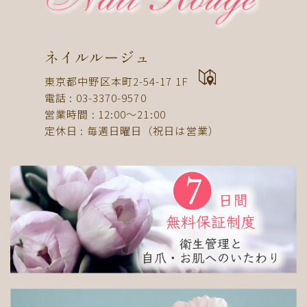
ドット
ネックレス
フット
ストライプ
パール
ボーダー
ヒョウ柄
イニシャル
蝶
スタッズ
ストーン
ピーコック
螺旋
ネイルルージュ
アニマル
チーク
和
ライン
チェック
東京都中野区本町2-54-17 1F
猫
手足お揃い
マグネット
マーブル
電話 : 03-3370-9570
営業時間 : 12:00〜21:00
大理石
シンプル
フレンチ
グラデーション
定休日 : 毎週日曜日（祝日は営業）
ボタニカル
ビジュー
アニマル柄
ハート
リボン
レース
エスニック
キャラクター
星
3D
チェック柄
フルーツ
べっ甲
ニュアンス
ゴージャス
ブライダル
検索