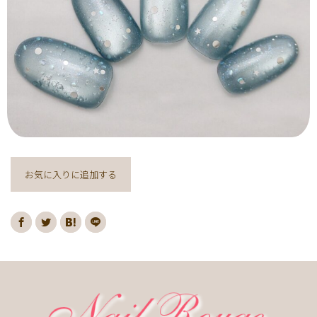
ヌーディー
ディズニー
藤の花
クリスマスり
海
紅葉
ﾏｰﾌﾞﾙ
ｷｬﾗｸﾀｰ
ｽﾇｰﾋﾟｰ
ﾈｲﾋﾞｰ
レッド
ピンク
ベージュ
ボルドー
グレー
ホワイト
ブルー
アイボリー
チョコレート
オレンジ
ゴールド
ブラウン
パープル
ネイビー
ネオン
クレージュ
グリーン
シルバー
グレージュ
カーキ
モノトーン
イエロー
カラフル
ミラー
お気に入りに追加する
ブラック
春
桜
夏
マリン
梅雨
さくらんぼ
シェル
南国
ヤシの木
ターコイズ
花火
ハイビスカス
チェリー
秋
ハロウィン
お月見
冬
ニット
クリスマス
バレンタイン
雪の結晶
お正月
秋の花
花
春の花
夏の花
紫陽花
マーガレット
押し花
バラ
タイダイ