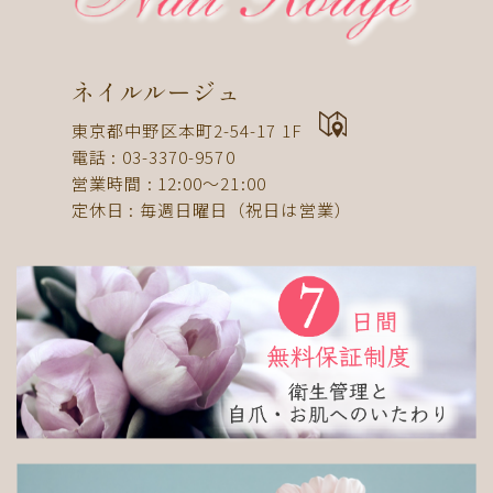
ドット
ネックレス
フット
ストライプ
パール
ボーダー
ヒョウ柄
イニシャル
蝶
スタッズ
ストーン
ピーコック
螺旋
ネイルルージュ
アニマル
チーク
和
ライン
チェック
東京都中野区本町2-54-17 1F
猫
手足お揃い
マグネット
マーブル
電話 : 03-3370-9570
営業時間 : 12:00〜21:00
大理石
シンプル
フレンチ
グラデーション
定休日 : 毎週日曜日（祝日は営業）
ボタニカル
ビジュー
アニマル柄
ハート
リボン
レース
エスニック
キャラクター
星
3D
チェック柄
フルーツ
べっ甲
ニュアンス
ゴージャス
ブライダル
検索