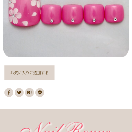
ヌーディー
ディズニー
藤の花
クリスマスり
海
紅葉
ﾏｰﾌﾞﾙ
ｷｬﾗｸﾀｰ
ｽﾇｰﾋﾟｰ
ﾈｲﾋﾞｰ
レッド
ピンク
ベージュ
ボルドー
グレー
ホワイト
ブルー
アイボリー
チョコレート
オレンジ
ゴールド
ブラウン
パープル
ネイビー
ネオン
クレージュ
グリーン
シルバー
グレージュ
カーキ
モノトーン
イエロー
カラフル
ミラー
お気に入りに追加する
ブラック
春
桜
夏
マリン
梅雨
さくらんぼ
シェル
南国
ヤシの木
ターコイズ
花火
ハイビスカス
チェリー
秋
ハロウィン
お月見
冬
ニット
クリスマス
バレンタイン
雪の結晶
お正月
秋の花
花
春の花
夏の花
紫陽花
マーガレット
押し花
バラ
タイダイ