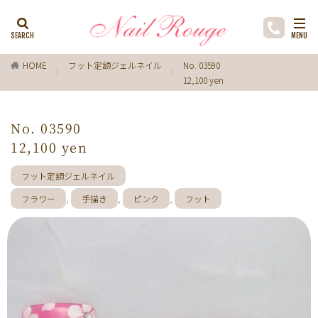
カテゴリー
HOME
フット定額ジェルネイル
No. 03590
12,100 yen
タグ
ゼブラ柄
ライトブルー
貝殻
イチョウ
No. 03590
インク
レースネイル
黒
フラワー
12,100 yen
ミラーネイル
マグネットネイル
ラメ
手描き
フット定額ジェルネイル
小花
ドライフラワー
手描きフラワー
フラワー
,
手描き
,
ピンク
,
フット
バブルネイル
ラインストーン
波
マット
動物
ウサギ
丸フレンチ
ホログラム
ターコイズブルー
水玉
ツイード
レオパード
ニュアン
水色
ﾍﾞｰｼﾞｭ
ワンカラー
オフィス
箔
ラメグラデーション
カラーグラデーション
赤
ポインセチア