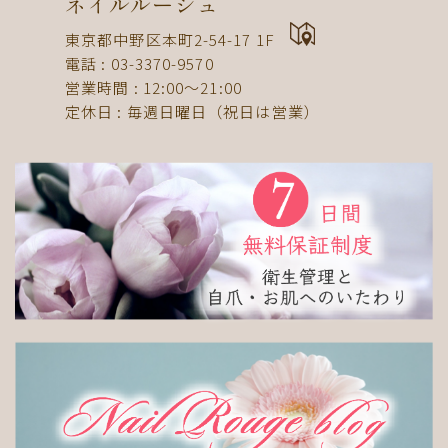
ネイルルージュ
ドット
ネックレス
フット
ストライプ
東京都中野区本町2-54-17 1F
パール
ボーダー
ヒョウ柄
イニシャル
電話 : 03-3370-9570
蝶
スタッズ
ストーン
ピーコック
螺旋
営業時間 : 12:00〜21:00
定休日 : 毎週日曜日（祝日は営業）
アニマル
チーク
和
ライン
チェック
猫
手足お揃い
マグネット
マーブル
大理石
シンプル
フレンチ
グラデーション
ボタニカル
ビジュー
アニマル柄
ハート
リボン
レース
エスニック
キャラクター
星
3D
チェック柄
フルーツ
べっ甲
ニュアンス
ゴージャス
ブライダル
検索