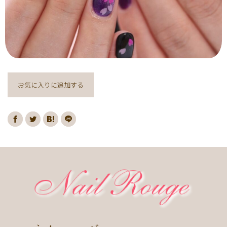
ヌーディー
ディズニー
藤の花
クリスマスり
海
紅葉
ﾏｰﾌﾞﾙ
ｷｬﾗｸﾀｰ
ｽﾇｰﾋﾟｰ
ﾈｲﾋﾞｰ
レッド
ピンク
ベージュ
ボルドー
グレー
ホワイト
ブルー
アイボリー
チョコレート
オレンジ
ゴールド
ブラウン
お気に入りに追加する
パープル
ネイビー
ネオン
クレージュ
グリーン
シルバー
グレージュ
カーキ
モノトーン
イエロー
カラフル
ミラー
ブラック
春
桜
夏
マリン
梅雨
さくらんぼ
シェル
南国
ヤシの木
ターコイズ
花火
ハイビスカス
チェリー
秋
ハロウィン
お月見
冬
ニット
クリスマス
バレンタイン
雪の結晶
お正月
秋の花
花
春の花
夏の花
紫陽花
マーガレット
押し花
バラ
タイダイ