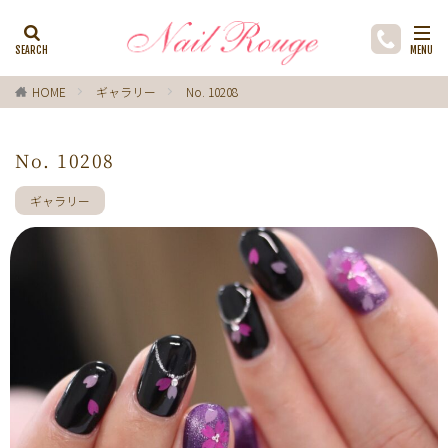
カテゴリー
HOME
ギャラリー
No. 10208
タグ
No. 10208
ゼブラ柄
ライトブルー
貝殻
イチョウ
インク
レースネイル
黒
フラワー
ギャラリー
ミラーネイル
マグネットネイル
ラメ
手描き
小花
ドライフラワー
手描きフラワー
バブルネイル
ラインストーン
波
マット
動物
ウサギ
丸フレンチ
ホログラム
ターコイズブルー
水玉
ツイード
レオパード
ニュアン
水色
ﾍﾞｰｼﾞｭ
ワンカラー
オフィス
箔
ラメグラデーション
カラーグラデーション
赤
ポインセチア