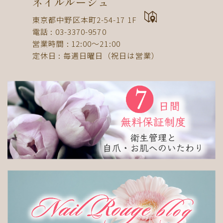
ネイルルージュ
ドット
ネックレス
フット
ストライプ
東京都中野区本町2-54-17 1F
パール
ボーダー
ヒョウ柄
イニシャル
電話 : 03-3370-9570
蝶
スタッズ
ストーン
ピーコック
螺旋
営業時間 : 12:00〜21:00
定休日 : 毎週日曜日（祝日は営業）
アニマル
チーク
和
ライン
チェック
猫
手足お揃い
マグネット
マーブル
大理石
シンプル
フレンチ
グラデーション
ボタニカル
ビジュー
アニマル柄
ハート
リボン
レース
エスニック
キャラクター
星
3D
チェック柄
フルーツ
べっ甲
ニュアンス
ゴージャス
ブライダル
検索