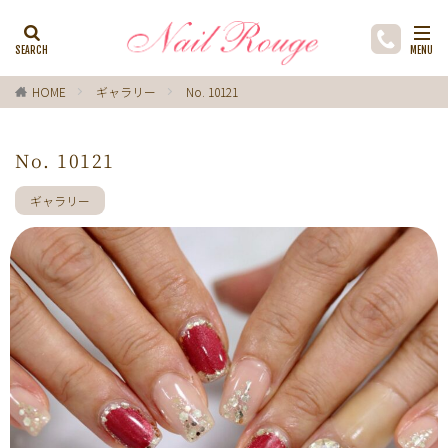
カテゴリー
HOME
ギャラリー
No. 10121
タグ
No. 10121
ゼブラ柄
ライトブルー
貝殻
イチョウ
インク
レースネイル
黒
フラワー
ギャラリー
ミラーネイル
マグネットネイル
ラメ
手描き
小花
ドライフラワー
手描きフラワー
バブルネイル
ラインストーン
波
マット
動物
ウサギ
丸フレンチ
ホログラム
ターコイズブルー
水玉
ツイード
レオパード
ニュアン
水色
ﾍﾞｰｼﾞｭ
ワンカラー
オフィス
箔
ラメグラデーション
カラーグラデーション
赤
ポインセチア