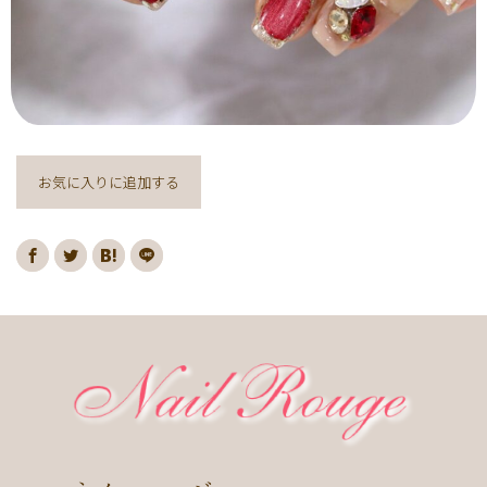
ヌーディー
ディズニー
藤の花
クリスマスり
海
紅葉
ﾏｰﾌﾞﾙ
ｷｬﾗｸﾀｰ
ｽﾇｰﾋﾟｰ
ﾈｲﾋﾞｰ
レッド
ピンク
ベージュ
ボルドー
グレー
ホワイト
ブルー
アイボリー
チョコレート
オレンジ
ゴールド
ブラウン
お気に入りに追加する
パープル
ネイビー
ネオン
クレージュ
グリーン
シルバー
グレージュ
カーキ
モノトーン
イエロー
カラフル
ミラー
ブラック
春
桜
夏
マリン
梅雨
さくらんぼ
シェル
南国
ヤシの木
ターコイズ
花火
ハイビスカス
チェリー
秋
ハロウィン
お月見
冬
ニット
クリスマス
バレンタイン
雪の結晶
お正月
秋の花
花
春の花
夏の花
紫陽花
マーガレット
押し花
バラ
タイダイ