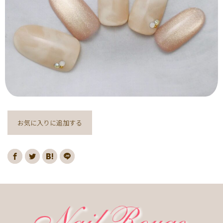
ヌーディー
ディズニー
藤の花
クリスマスり
海
紅葉
ﾏｰﾌﾞﾙ
ｷｬﾗｸﾀｰ
ｽﾇｰﾋﾟｰ
ﾈｲﾋﾞｰ
レッド
ピンク
ベージュ
ボルドー
グレー
ホワイト
ブルー
アイボリー
チョコレート
オレンジ
ゴールド
ブラウン
パープル
ネイビー
ネオン
クレージュ
グリーン
シルバー
グレージュ
カーキ
モノトーン
イエロー
カラフル
ミラー
お気に入りに追加する
ブラック
春
桜
夏
マリン
梅雨
さくらんぼ
シェル
南国
ヤシの木
ターコイズ
花火
ハイビスカス
チェリー
秋
ハロウィン
お月見
冬
ニット
クリスマス
バレンタイン
雪の結晶
お正月
秋の花
花
春の花
夏の花
紫陽花
マーガレット
押し花
バラ
タイダイ