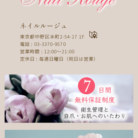
ドット
ネックレス
フット
ストライプ
パール
ボーダー
ヒョウ柄
イニシャル
蝶
スタッズ
ストーン
ピーコック
螺旋
ネイルルージュ
アニマル
チーク
和
ライン
チェック
東京都中野区本町2-54-17 1F
猫
手足お揃い
マグネット
マーブル
電話 : 03-3370-9570
営業時間 : 12:00〜21:00
大理石
シンプル
フレンチ
グラデーション
定休日 : 毎週日曜日（祝日は営業）
ボタニカル
ビジュー
アニマル柄
ハート
リボン
レース
エスニック
キャラクター
星
3D
チェック柄
フルーツ
べっ甲
ニュアンス
ゴージャス
ブライダル
検索