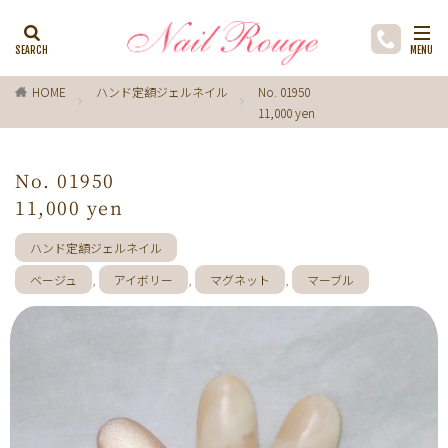
カテゴリー
HOME
ハンド定額ジェルネイル
No. 01950
11,000 yen
タグ
ゼブラ柄
ライトブルー
貝殻
イチョウ
No. 01950
インク
レースネイル
黒
フラワー
11,000 yen
ミラーネイル
マグネットネイル
ラメ
手描き
ハンド定額ジェルネイル
小花
ドライフラワー
手描きフラワー
ベージュ
,
アイボリー
,
マグネット
,
マーブル
バブルネイル
ラインストーン
波
マット
動物
ウサギ
丸フレンチ
ホログラム
ターコイズブルー
水玉
ツイード
レオパード
ニュアン
水色
ﾍﾞｰｼﾞｭ
ワンカラー
オフィス
箔
ラメグラデーション
カラーグラデーション
赤
ポインセチア