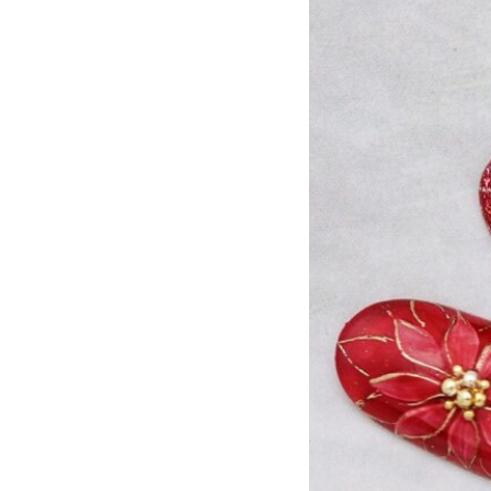
アニマル
チ
大理石
シン
リボン
レー
ニュアンス