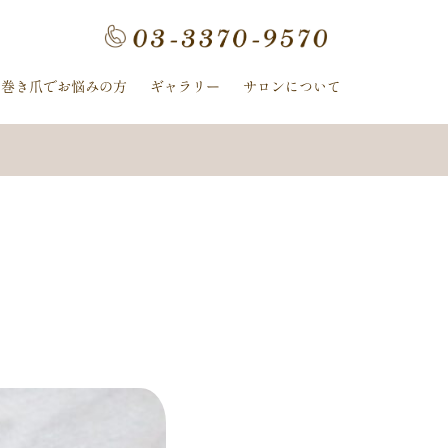
フラワー
手描きフラワー
巻き爪でお悩みの方
ギャラリー
サロンについて
ホログラム
ワンカラー
ヌーディー
ｰ
ﾈｲﾋﾞｰ
イボリー
ン
クレージュ
ル
ミラー
ヤシの木
冬
ニット
夏の花
紫陽花
ストライプ
ピーコック
螺旋