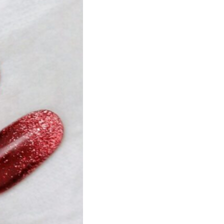
ト
マーブル
ニマル柄
ハート
ルーツ
べっ甲