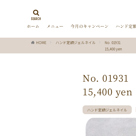
ゼブラ柄
ラ
ミラーネイル
ホーム
メニュー
今月のキャンペーン
ハンド定
バブルネイル
ターコイズブルー
HOME
ハンド定額ジェルネイル
No. 01931
オフィス
箔
15,400 yen
ディズニー
レッド
ピン
チョコレート
No. 01931
グリーン
シ
15,400 yen
ブラック
春
ターコイズ
クリスマス
ハンド定額ジェルネイル
マーガレット
パール
ボー