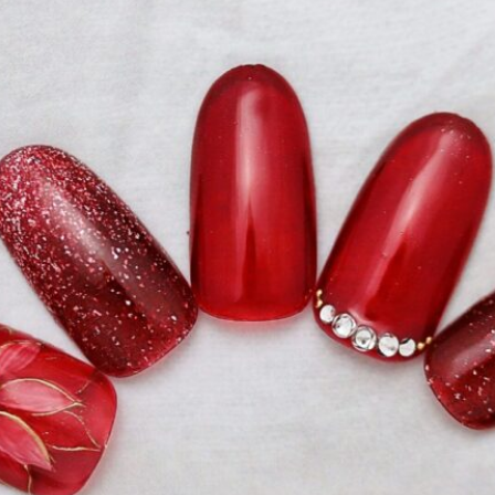
ーク
和
ライン
チェック
猫
手足お揃い
マグネッ
プル
フレンチ
グラデーション
ボタニカル
ビジュー
ア
ス
エスニック
キャラクター
星
3D
チェック柄
フ
ゴージャス
ブライダル
検索