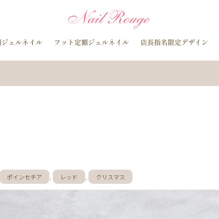
イトブルー
貝殻
イチョウ
インク
レースネイル
黒
マグネットネイル
ラメ
手描き
小花
ドライフラワー
額ジェルネイル
フット定額ジェルネイル
店長指名限定デザイン
ラインストーン
波
マット
動物
ウサギ
丸フレンチ
水玉
ツイード
レオパード
ニュアン
水色
ﾍﾞｰｼﾞｭ
ラメグラデーション
カラーグラデーション
赤
ポインセチア
藤の花
クリスマスり
海
紅葉
ﾏｰﾌﾞﾙ
ｷｬﾗｸﾀｰ
ｽﾇｰﾋﾟ
ク
ベージュ
ボルドー
グレー
ホワイト
ブルー
ア
オレンジ
ゴールド
ブラウン
パープル
ネイビー
ネオ
ルバー
グレージュ
カーキ
モノトーン
イエロー
カラフ
桜
夏
マリン
梅雨
さくらんぼ
シェル
南国
花火
ハイビスカス
チェリー
秋
ハロウィン
お月見
バレンタイン
雪の結晶
お正月
秋の花
花
春の花
ポインセチア
,
レッド
,
クリスマス
押し花
バラ
タイダイ
ドット
ネックレス
フット
ダー
ヒョウ柄
イニシャル
蝶
スタッズ
ストーン