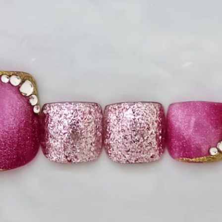
ーク
和
ライン
チェック
猫
手足お揃い
マグネッ
プル
フレンチ
グラデーション
ボタニカル
ビジュー
ア
ス
エスニック
キャラクター
星
3D
チェック柄
フ
ゴージャス
ブライダル
検索