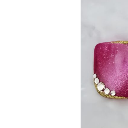
アニマル
チ
大理石
シン
リボン
レー
ニュアンス