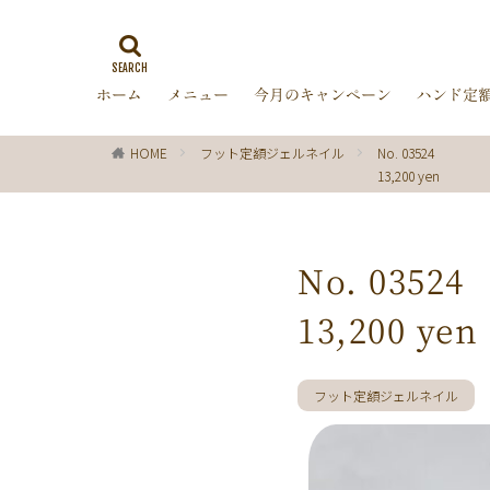
ゼブラ柄
ラ
ミラーネイル
ホーム
メニュー
今月のキャンペーン
ハンド定
バブルネイル
ターコイズブルー
HOME
フット定額ジェルネイル
No. 03524
オフィス
箔
13,200 yen
ディズニー
レッド
ピン
チョコレート
No. 03524
グリーン
シ
13,200 yen
ブラック
春
ターコイズ
クリスマス
フット定額ジェルネイル
マーガレット
パール
ボー