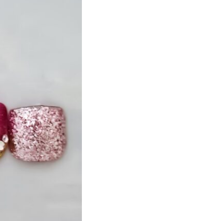
ト
マーブル
ニマル柄
ハート
ルーツ
べっ甲