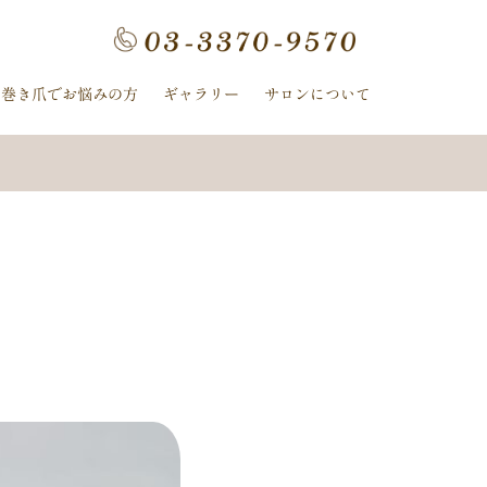
フラワー
手描きフラワー
巻き爪でお悩みの方
ギャラリー
サロンについて
ホログラム
ワンカラー
ヌーディー
ｰ
ﾈｲﾋﾞｰ
イボリー
ン
クレージュ
ル
ミラー
ヤシの木
冬
ニット
夏の花
紫陽花
ストライプ
ピーコック
螺旋