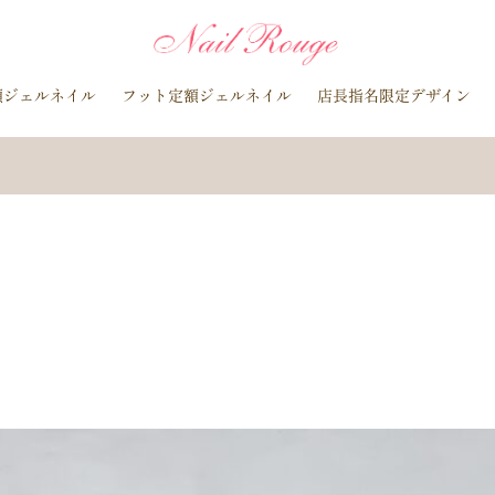
イトブルー
貝殻
イチョウ
インク
レースネイル
黒
マグネットネイル
ラメ
手描き
小花
ドライフラワー
額ジェルネイル
フット定額ジェルネイル
店長指名限定デザイン
ラインストーン
波
マット
動物
ウサギ
丸フレンチ
水玉
ツイード
レオパード
ニュアン
水色
ﾍﾞｰｼﾞｭ
ラメグラデーション
カラーグラデーション
赤
ポインセチア
藤の花
クリスマスり
海
紅葉
ﾏｰﾌﾞﾙ
ｷｬﾗｸﾀｰ
ｽﾇｰﾋﾟ
ク
ベージュ
ボルドー
グレー
ホワイト
ブルー
ア
オレンジ
ゴールド
ブラウン
パープル
ネイビー
ネオ
ルバー
グレージュ
カーキ
モノトーン
イエロー
カラフ
桜
夏
マリン
梅雨
さくらんぼ
シェル
南国
花火
ハイビスカス
チェリー
秋
ハロウィン
お月見
バレンタイン
雪の結晶
お正月
秋の花
花
春の花
押し花
バラ
タイダイ
ドット
ネックレス
フット
ダー
ヒョウ柄
イニシャル
蝶
スタッズ
ストーン