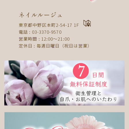
ドット
ネックレス
フット
ストライプ
パール
ボーダー
ヒョウ柄
イニシャル
ネイルルージュ
蝶
スタッズ
ストーン
ピーコック
螺旋
東京都中野区本町2-54-17 1F
電話 : 03-3370-9570
アニマル
チーク
和
ライン
チェック
営業時間 : 12:00〜21:00
猫
手足お揃い
マグネット
マーブル
定休日 : 毎週日曜日（祝日は営業）
大理石
シンプル
フレンチ
グラデーション
ボタニカル
ビジュー
アニマル柄
ハート
リボン
レース
エスニック
キャラクター
星
3D
チェック柄
フルーツ
べっ甲
ニュアンス
ゴージャス
ブライダル
検索