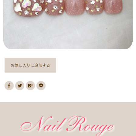
ヌーディー
ディズニー
藤の花
クリスマスり
海
紅葉
ﾏｰﾌﾞﾙ
ｷｬﾗｸﾀｰ
ｽﾇｰﾋﾟｰ
ﾈｲﾋﾞｰ
レッド
ピンク
ベージュ
ボルドー
グレー
ホワイト
ブルー
アイボリー
チョコレート
オレンジ
ゴールド
ブラウン
パープル
ネイビー
ネオン
クレージュ
グリーン
シルバー
グレージュ
カーキ
お気に入りに追加する
モノトーン
イエロー
カラフル
ミラー
ブラック
春
桜
夏
マリン
梅雨
さくらんぼ
シェル
南国
ヤシの木
ターコイズ
花火
ハイビスカス
チェリー
秋
ハロウィン
お月見
冬
ニット
クリスマス
バレンタイン
雪の結晶
お正月
秋の花
花
春の花
夏の花
紫陽花
マーガレット
押し花
バラ
タイダイ