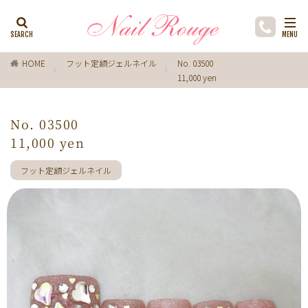
カテゴリー
HOME
フット定額ジェルネイル
No. 03500
11,000 yen
タグ
ゼブラ柄
ライトブルー
貝殻
イチョウ
No. 03500
インク
レースネイル
黒
フラワー
11,000 yen
ミラーネイル
マグネットネイル
ラメ
手描き
フット定額ジェルネイル
小花
ドライフラワー
手描きフラワー
バブルネイル
ラインストーン
波
マット
動物
ウサギ
丸フレンチ
ホログラム
ターコイズブルー
水玉
ツイード
レオパード
ニュアン
水色
ﾍﾞｰｼﾞｭ
ワンカラー
オフィス
箔
ラメグラデーション
カラーグラデーション
赤
ポインセチア