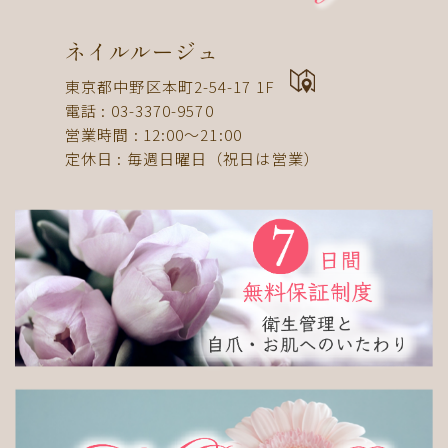
ドット
ネックレス
フット
ストライプ
パール
ボーダー
ヒョウ柄
イニシャル
ネイルルージュ
蝶
スタッズ
ストーン
ピーコック
螺旋
東京都中野区本町2-54-17 1F
電話 : 03-3370-9570
アニマル
チーク
和
ライン
チェック
営業時間 : 12:00〜21:00
猫
手足お揃い
マグネット
マーブル
定休日 : 毎週日曜日（祝日は営業）
大理石
シンプル
フレンチ
グラデーション
ボタニカル
ビジュー
アニマル柄
ハート
リボン
レース
エスニック
キャラクター
星
3D
チェック柄
フルーツ
べっ甲
ニュアンス
ゴージャス
ブライダル
検索