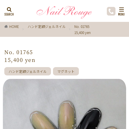
カテゴリー
HOME
ハンド定額ジェルネイル
No. 01765
15,400 yen
タグ
ゼブラ柄
ライトブルー
貝殻
イチョウ
No. 01765
インク
レースネイル
黒
フラワー
15,400 yen
ミラーネイル
マグネットネイル
ラメ
手描き
ハンド定額ジェルネイル
マグネット
小花
ドライフラワー
手描きフラワー
バブルネイル
ラインストーン
波
マット
動物
ウサギ
丸フレンチ
ホログラム
ターコイズブルー
水玉
ツイード
レオパード
ニュアン
水色
ﾍﾞｰｼﾞｭ
ワンカラー
オフィス
箔
ラメグラデーション
カラーグラデーション
赤
ポインセチア