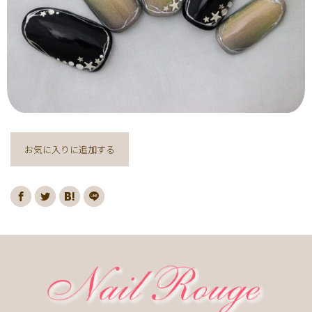
ヌーディー
ディズニー
藤の花
クリスマスり
海
紅葉
ﾏｰﾌﾞﾙ
ｷｬﾗｸﾀｰ
ｽﾇｰﾋﾟｰ
ﾈｲﾋﾞｰ
レッド
ピンク
ベージュ
ボルドー
グレー
ホワイト
ブルー
アイボリー
チョコレート
オレンジ
ゴールド
ブラウン
パープル
ネイビー
ネオン
クレージュ
グリーン
シルバー
グレージュ
カーキ
お気に入りに追加する
モノトーン
イエロー
カラフル
ミラー
ブラック
春
桜
夏
マリン
梅雨
さくらんぼ
シェル
南国
ヤシの木
ターコイズ
花火
ハイビスカス
チェリー
秋
ハロウィン
お月見
冬
ニット
クリスマス
バレンタイン
雪の結晶
お正月
秋の花
花
春の花
夏の花
紫陽花
マーガレット
押し花
バラ
タイダイ