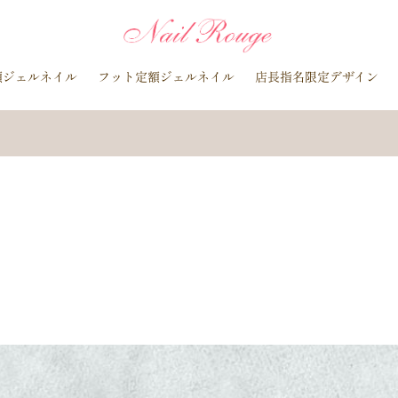
イトブルー
貝殻
イチョウ
インク
レースネイル
黒
マグネットネイル
ラメ
手描き
小花
ドライフラワー
額ジェルネイル
フット定額ジェルネイル
店長指名限定デザイン
ラインストーン
波
マット
動物
ウサギ
丸フレンチ
水玉
ツイード
レオパード
ニュアン
水色
ﾍﾞｰｼﾞｭ
ラメグラデーション
カラーグラデーション
赤
ポインセチア
藤の花
クリスマスり
海
紅葉
ﾏｰﾌﾞﾙ
ｷｬﾗｸﾀｰ
ｽﾇｰﾋﾟ
ク
ベージュ
ボルドー
グレー
ホワイト
ブルー
ア
オレンジ
ゴールド
ブラウン
パープル
ネイビー
ネオ
ルバー
グレージュ
カーキ
モノトーン
イエロー
カラフ
桜
夏
マリン
梅雨
さくらんぼ
シェル
南国
花火
ハイビスカス
チェリー
秋
ハロウィン
お月見
バレンタイン
雪の結晶
お正月
秋の花
花
春の花
押し花
バラ
タイダイ
ドット
ネックレス
フット
ダー
ヒョウ柄
イニシャル
蝶
スタッズ
ストーン