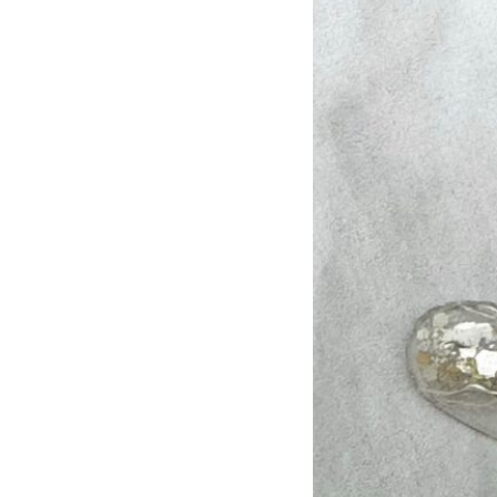
アニマル
チ
大理石
シン
リボン
レー
ニュアンス