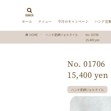
ゼブラ柄
ラ
ミラーネイル
ホーム
メニュー
今月のキャンペーン
ハンド定
バブルネイル
ターコイズブルー
HOME
ハンド定額ジェルネイル
No. 01706
オフィス
箔
15,400 yen
ディズニー
レッド
ピン
チョコレート
No. 01706
グリーン
シ
15,400 yen
ブラック
春
ターコイズ
クリスマス
ハンド定額ジェルネイル
マーガレット
パール
ボー