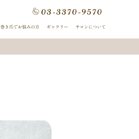
フラワー
手描きフラワー
巻き爪でお悩みの方
ギャラリー
サロンについて
ホログラム
ワンカラー
ヌーディー
ｰ
ﾈｲﾋﾞｰ
イボリー
ン
クレージュ
ル
ミラー
ヤシの木
冬
ニット
夏の花
紫陽花
ストライプ
ピーコック
螺旋