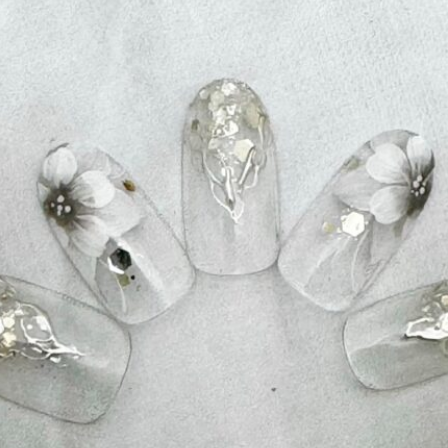
ーク
和
ライン
チェック
猫
手足お揃い
マグネッ
プル
フレンチ
グラデーション
ボタニカル
ビジュー
ア
ス
エスニック
キャラクター
星
3D
チェック柄
フ
ゴージャス
ブライダル
検索