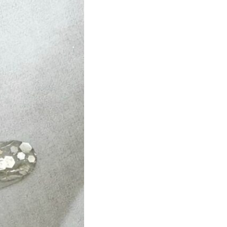
ト
マーブル
ニマル柄
ハート
ルーツ
べっ甲