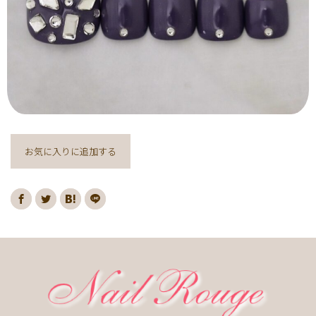
ヌーディー
ディズニー
藤の花
クリスマスり
海
紅葉
ﾏｰﾌﾞﾙ
ｷｬﾗｸﾀｰ
ｽﾇｰﾋﾟｰ
ﾈｲﾋﾞｰ
レッド
ピンク
ベージュ
ボルドー
グレー
ホワイト
ブルー
アイボリー
チョコレート
オレンジ
ゴールド
ブラウン
パープル
ネイビー
ネオン
クレージュ
グリーン
シルバー
グレージュ
カーキ
お気に入りに追加する
モノトーン
イエロー
カラフル
ミラー
ブラック
春
桜
夏
マリン
梅雨
さくらんぼ
シェル
南国
ヤシの木
ターコイズ
花火
ハイビスカス
チェリー
秋
ハロウィン
お月見
冬
ニット
クリスマス
バレンタイン
雪の結晶
お正月
秋の花
花
春の花
夏の花
紫陽花
マーガレット
押し花
バラ
タイダイ