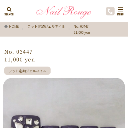
カテゴリー
HOME
フット定額ジェルネイル
No. 03447
11,000 yen
タグ
ゼブラ柄
ライトブルー
貝殻
イチョウ
No. 03447
インク
レースネイル
黒
フラワー
11,000 yen
ミラーネイル
マグネットネイル
ラメ
手描き
フット定額ジェルネイル
小花
ドライフラワー
手描きフラワー
バブルネイル
ラインストーン
波
マット
動物
ウサギ
丸フレンチ
ホログラム
ターコイズブルー
水玉
ツイード
レオパード
ニュアン
水色
ﾍﾞｰｼﾞｭ
ワンカラー
オフィス
箔
ラメグラデーション
カラーグラデーション
赤
ポインセチア