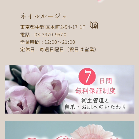
ドット
ネックレス
フット
ストライプ
パール
ボーダー
ヒョウ柄
イニシャル
ネイルルージュ
蝶
スタッズ
ストーン
ピーコック
螺旋
東京都中野区本町2-54-17 1F
電話 : 03-3370-9570
アニマル
チーク
和
ライン
チェック
営業時間 : 12:00〜21:00
猫
手足お揃い
マグネット
マーブル
定休日 : 毎週日曜日（祝日は営業）
大理石
シンプル
フレンチ
グラデーション
ボタニカル
ビジュー
アニマル柄
ハート
リボン
レース
エスニック
キャラクター
星
3D
チェック柄
フルーツ
べっ甲
ニュアンス
ゴージャス
ブライダル
検索