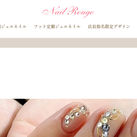
イトブルー
貝殻
イチョウ
インク
レースネイル
黒
マグネットネイル
ラメ
手描き
小花
ドライフラワー
額ジェルネイル
フット定額ジェルネイル
店長指名限定デザイン
ラインストーン
波
マット
動物
ウサギ
丸フレンチ
水玉
ツイード
レオパード
ニュアン
水色
ﾍﾞｰｼﾞｭ
ラメグラデーション
カラーグラデーション
赤
ポインセチア
藤の花
クリスマスり
海
紅葉
ﾏｰﾌﾞﾙ
ｷｬﾗｸﾀｰ
ｽﾇｰﾋﾟ
ク
ベージュ
ボルドー
グレー
ホワイト
ブルー
ア
オレンジ
ゴールド
ブラウン
パープル
ネイビー
ネオ
ルバー
グレージュ
カーキ
モノトーン
イエロー
カラフ
桜
夏
マリン
梅雨
さくらんぼ
シェル
南国
花火
ハイビスカス
チェリー
秋
ハロウィン
お月見
バレンタイン
雪の結晶
お正月
秋の花
花
春の花
押し花
バラ
タイダイ
ドット
ネックレス
フット
ダー
ヒョウ柄
イニシャル
蝶
スタッズ
ストーン