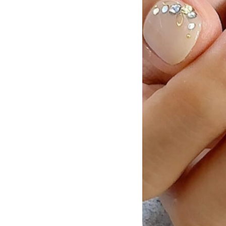
アニマル
チ
大理石
シン
リボン
レー
ニュアンス