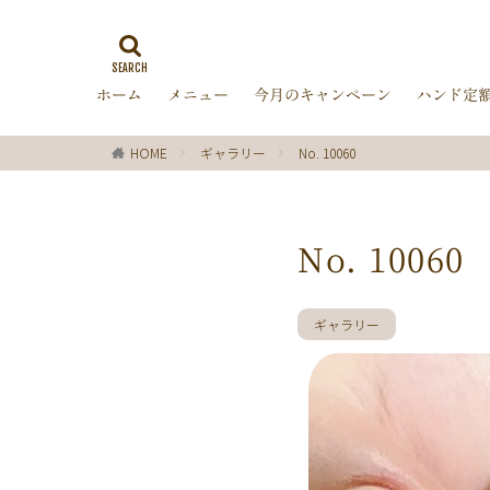
ゼブラ柄
ラ
ミラーネイル
ホーム
メニュー
今月のキャンペーン
ハンド定
バブルネイル
ターコイズブルー
HOME
ギャラリー
No. 10060
オフィス
箔
ディズニー
レッド
ピン
No. 10060
チョコレート
グリーン
シ
ギャラリー
ブラック
春
ターコイズ
クリスマス
マーガレット
パール
ボー