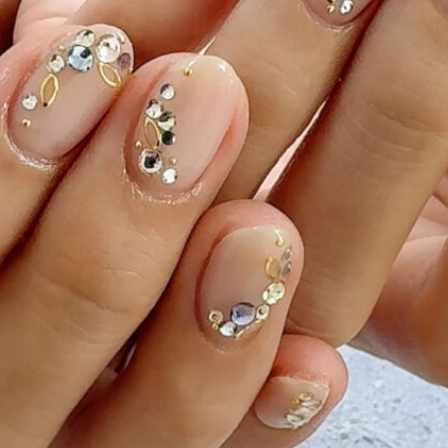
ーク
和
ライン
チェック
猫
手足お揃い
マグネッ
プル
フレンチ
グラデーション
ボタニカル
ビジュー
ア
ス
エスニック
キャラクター
星
3D
チェック柄
フ
ゴージャス
ブライダル
検索