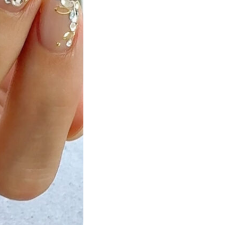
ト
マーブル
ニマル柄
ハート
ルーツ
べっ甲