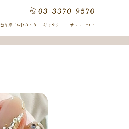
フラワー
手描きフラワー
巻き爪でお悩みの方
ギャラリー
サロンについて
ホログラム
ワンカラー
ヌーディー
ｰ
ﾈｲﾋﾞｰ
イボリー
ン
クレージュ
ル
ミラー
ヤシの木
冬
ニット
夏の花
紫陽花
ストライプ
ピーコック
螺旋