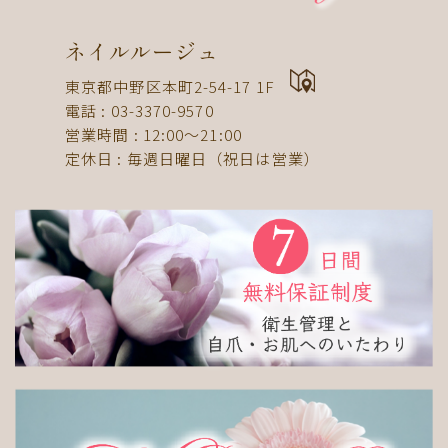
ドット
ネックレス
フット
ストライプ
パール
ボーダー
ヒョウ柄
イニシャル
ネイルルージュ
蝶
スタッズ
ストーン
ピーコック
螺旋
東京都中野区本町2-54-17 1F
電話 : 03-3370-9570
アニマル
チーク
和
ライン
チェック
営業時間 : 12:00〜21:00
猫
手足お揃い
マグネット
マーブル
定休日 : 毎週日曜日（祝日は営業）
大理石
シンプル
フレンチ
グラデーション
ボタニカル
ビジュー
アニマル柄
ハート
リボン
レース
エスニック
キャラクター
星
3D
チェック柄
フルーツ
べっ甲
ニュアンス
ゴージャス
ブライダル
検索