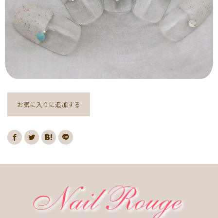
ヌーディー
ディズニー
藤の花
クリスマスり
海
紅葉
ﾏｰﾌﾞﾙ
ｷｬﾗｸﾀｰ
ｽﾇｰﾋﾟｰ
ﾈｲﾋﾞｰ
レッド
ピンク
ベージュ
ボルドー
グレー
ホワイト
ブルー
アイボリー
チョコレート
オレンジ
ゴールド
ブラウン
パープル
ネイビー
ネオン
クレージュ
グリーン
シルバー
グレージュ
カーキ
お気に入りに追加する
モノトーン
イエロー
カラフル
ミラー
ブラック
春
桜
夏
マリン
梅雨
さくらんぼ
シェル
南国
ヤシの木
ターコイズ
花火
ハイビスカス
チェリー
秋
ハロウィン
お月見
冬
ニット
クリスマス
バレンタイン
雪の結晶
お正月
秋の花
花
春の花
夏の花
紫陽花
マーガレット
押し花
バラ
タイダイ