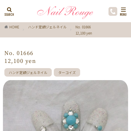
カテゴリー
HOME
ハンド定額ジェルネイル
No. 01666
12,100 yen
タグ
ゼブラ柄
ライトブルー
貝殻
イチョウ
No. 01666
インク
レースネイル
黒
フラワー
12,100 yen
ミラーネイル
マグネットネイル
ラメ
手描き
ハンド定額ジェルネイル
ターコイズ
小花
ドライフラワー
手描きフラワー
バブルネイル
ラインストーン
波
マット
動物
ウサギ
丸フレンチ
ホログラム
ターコイズブルー
水玉
ツイード
レオパード
ニュアン
水色
ﾍﾞｰｼﾞｭ
ワンカラー
オフィス
箔
ラメグラデーション
カラーグラデーション
赤
ポインセチア