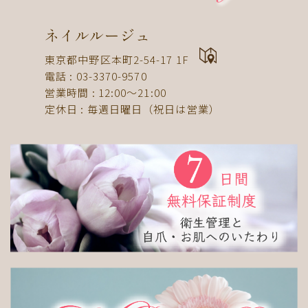
ドット
ネックレス
フット
ストライプ
パール
ボーダー
ヒョウ柄
イニシャル
ネイルルージュ
蝶
スタッズ
ストーン
ピーコック
螺旋
東京都中野区本町2-54-17 1F
電話 : 03-3370-9570
アニマル
チーク
和
ライン
チェック
営業時間 : 12:00〜21:00
猫
手足お揃い
マグネット
マーブル
定休日 : 毎週日曜日（祝日は営業）
大理石
シンプル
フレンチ
グラデーション
ボタニカル
ビジュー
アニマル柄
ハート
リボン
レース
エスニック
キャラクター
星
3D
チェック柄
フルーツ
べっ甲
ニュアンス
ゴージャス
ブライダル
検索