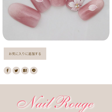
ヌーディー
ディズニー
藤の花
クリスマスり
海
紅葉
ﾏｰﾌﾞﾙ
ｷｬﾗｸﾀｰ
ｽﾇｰﾋﾟｰ
ﾈｲﾋﾞｰ
レッド
ピンク
ベージュ
ボルドー
グレー
ホワイト
ブルー
アイボリー
チョコレート
オレンジ
ゴールド
ブラウン
パープル
ネイビー
ネオン
クレージュ
グリーン
シルバー
グレージュ
カーキ
お気に入りに追加する
モノトーン
イエロー
カラフル
ミラー
ブラック
春
桜
夏
マリン
梅雨
さくらんぼ
シェル
南国
ヤシの木
ターコイズ
花火
ハイビスカス
チェリー
秋
ハロウィン
お月見
冬
ニット
クリスマス
バレンタイン
雪の結晶
お正月
秋の花
花
春の花
夏の花
紫陽花
マーガレット
押し花
バラ
タイダイ