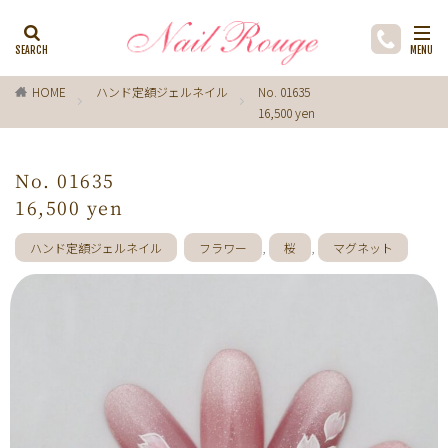
カテゴリー
HOME
ハンド定額ジェルネイル
No. 01635
16,500 yen
タグ
ゼブラ柄
ライトブルー
貝殻
イチョウ
No. 01635
インク
レースネイル
黒
フラワー
16,500 yen
ミラーネイル
マグネットネイル
ラメ
手描き
ハンド定額ジェルネイル
フラワー
,
桜
,
マグネット
小花
ドライフラワー
手描きフラワー
バブルネイル
ラインストーン
波
マット
動物
ウサギ
丸フレンチ
ホログラム
ターコイズブルー
水玉
ツイード
レオパード
ニュアン
水色
ﾍﾞｰｼﾞｭ
ワンカラー
オフィス
箔
ラメグラデーション
カラーグラデーション
赤
ポインセチア