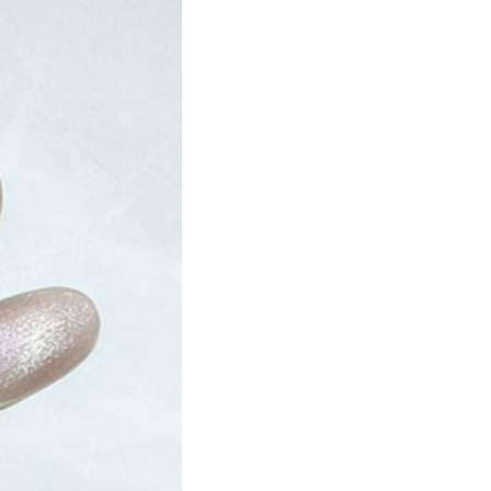
ト
マーブル
ニマル柄
ハート
ルーツ
べっ甲