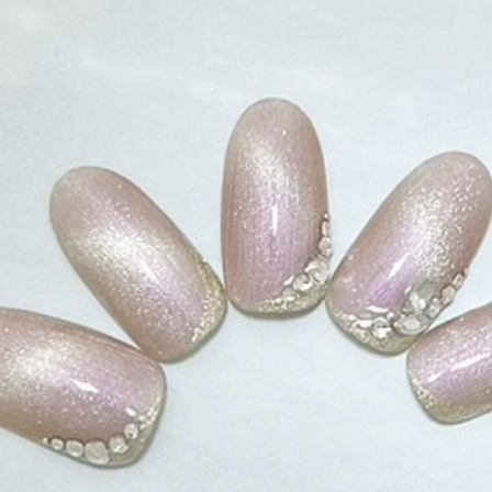
ーク
和
ライン
チェック
猫
手足お揃い
マグネッ
プル
フレンチ
グラデーション
ボタニカル
ビジュー
ア
ス
エスニック
キャラクター
星
3D
チェック柄
フ
ゴージャス
ブライダル
検索