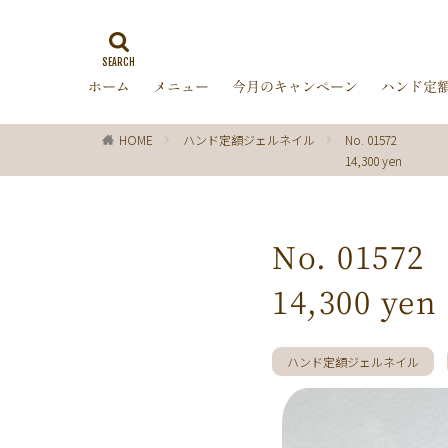
ゼブラ柄
ラ
ミラーネイル
ホーム
メニュー
今月のキャンペーン
ハンド定
バブルネイル
ターコイズブルー
HOME
ハンド定額ジェルネイル
No. 01572
オフィス
箔
14,300 yen
ディズニー
レッド
ピン
チョコレート
No. 01572
グリーン
シ
14,300 yen
ブラック
春
ターコイズ
クリスマス
ハンド定額ジェルネイル
マーガレット
パール
ボー