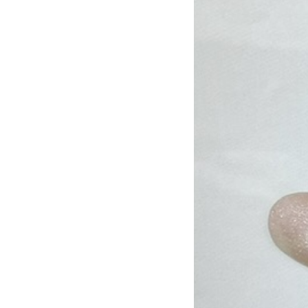
アニマル
チ
大理石
シン
リボン
レー
ニュアンス