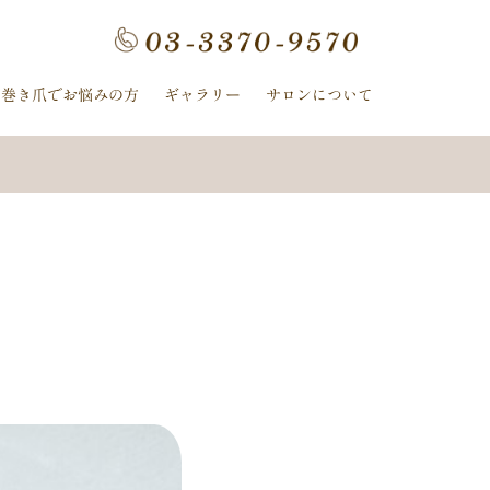
フラワー
手描きフラワー
巻き爪でお悩みの方
ギャラリー
サロンについて
ホログラム
ワンカラー
ヌーディー
ｰ
ﾈｲﾋﾞｰ
イボリー
ン
クレージュ
ル
ミラー
ヤシの木
冬
ニット
夏の花
紫陽花
ストライプ
ピーコック
螺旋