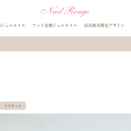
イトブルー
貝殻
イチョウ
インク
レースネイル
黒
マグネットネイル
ラメ
手描き
小花
ドライフラワー
額ジェルネイル
フット定額ジェルネイル
店長指名限定デザイン
ラインストーン
波
マット
動物
ウサギ
丸フレンチ
水玉
ツイード
レオパード
ニュアン
水色
ﾍﾞｰｼﾞｭ
ラメグラデーション
カラーグラデーション
赤
ポインセチア
藤の花
クリスマスり
海
紅葉
ﾏｰﾌﾞﾙ
ｷｬﾗｸﾀｰ
ｽﾇｰﾋﾟ
ク
ベージュ
ボルドー
グレー
ホワイト
ブルー
ア
オレンジ
ゴールド
ブラウン
パープル
ネイビー
ネオ
ルバー
グレージュ
カーキ
モノトーン
イエロー
カラフ
桜
夏
マリン
梅雨
さくらんぼ
シェル
南国
花火
ハイビスカス
チェリー
秋
ハロウィン
お月見
バレンタイン
雪の結晶
お正月
秋の花
花
春の花
マグネット
押し花
バラ
タイダイ
ドット
ネックレス
フット
ダー
ヒョウ柄
イニシャル
蝶
スタッズ
ストーン