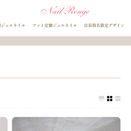
イトブルー
貝殻
イチョウ
インク
レースネイル
黒
マグネットネイル
ラメ
手描き
小花
ドライフラワー
額ジェルネイル
フット定額ジェルネイル
店長指名限定デザイン
ラインストーン
波
マット
動物
ウサギ
丸フレンチ
水玉
ツイード
レオパード
ニュアン
水色
ﾍﾞｰｼﾞｭ
ラメグラデーション
カラーグラデーション
赤
ポインセチア
藤の花
クリスマスり
海
紅葉
ﾏｰﾌﾞﾙ
ｷｬﾗｸﾀｰ
ｽﾇｰﾋﾟ
ク
ベージュ
ボルドー
グレー
ホワイト
ブルー
ア
オレンジ
ゴールド
ブラウン
パープル
ネイビー
ネオ
ルバー
グレージュ
カーキ
モノトーン
イエロー
カラフ
桜
夏
マリン
梅雨
さくらんぼ
シェル
南国
花火
ハイビスカス
チェリー
秋
ハロウィン
お月見
バレンタイン
雪の結晶
お正月
秋の花
花
春の花
押し花
バラ
タイダイ
ドット
ネックレス
フット
ダー
ヒョウ柄
イニシャル
蝶
スタッズ
ストーン