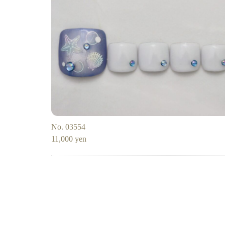
アニマル
チ
大理石
シン
リボン
レー
ニュアンス
No. 03554
11,000 yen