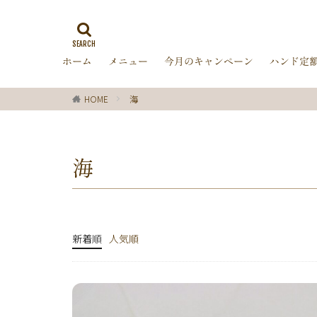
ゼブラ柄
ラ
ミラーネイル
ホーム
メニュー
今月のキャンペーン
ハンド定
バブルネイル
ターコイズブルー
HOME
海
オフィス
箔
ディズニー
レッド
ピン
海
チョコレート
グリーン
シ
ブラック
春
ターコイズ
新着順
人気順
クリスマス
マーガレット
パール
ボー