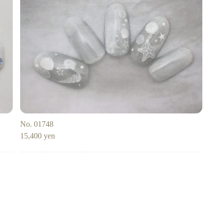
ーク
和
ライン
チェック
猫
手足お揃い
マグネッ
プル
フレンチ
グラデーション
ボタニカル
ビジュー
ア
ス
エスニック
キャラクター
星
3D
チェック柄
フ
ゴージャス
ブライダル
検索
No. 01748
15,400 yen