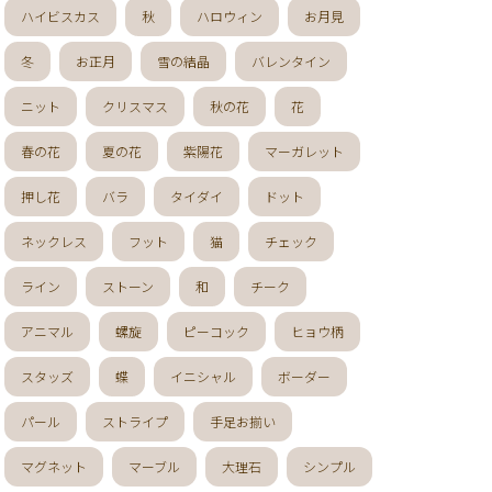
ハイビスカス
秋
ハロウィン
お月見
冬
お正月
雪の結晶
バレンタイン
ニット
クリスマス
秋の花
花
春の花
夏の花
紫陽花
マーガレット
押し花
バラ
タイダイ
ドット
ネックレス
フット
猫
チェック
ライン
ストーン
和
チーク
アニマル
螺旋
ピーコック
ヒョウ柄
スタッズ
蝶
イニシャル
ボーダー
パール
ストライプ
手足お揃い
マグネット
マーブル
大理石
シンプル