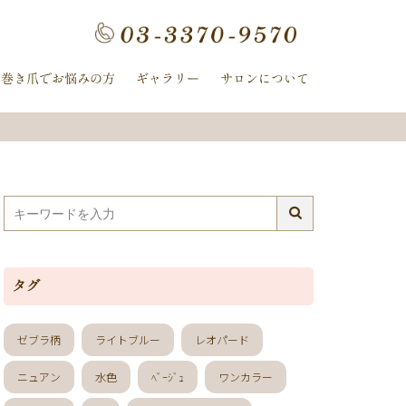
フラワー
手描きフラワー
巻き爪でお悩みの方
ギャラリー
サロンについて
ホログラム
ワンカラー
ヌーディー
ｰ
ﾈｲﾋﾞｰ
イボリー
ン
クレージュ
ル
ミラー
ヤシの木
タグ
冬
ニット
夏の花
紫陽花
ゼブラ柄
ライトブルー
レオパード
ストライプ
ニュアン
水色
ﾍﾞｰｼﾞｭ
ワンカラー
ピーコック
螺旋