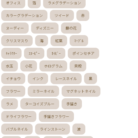
ト
マーブル
オフィス
箔
ラメグラデーション
ニマル柄
ハート
カラーグラデーション
ツイード
赤
ルーツ
べっ甲
ヌーディー
ディズニー
藤の花
クリスマスり
海
紅葉
ﾏｰﾌﾞﾙ
ｷｬﾗｸﾀｰ
ｽﾇｰﾋﾟｰ
ﾈｲﾋﾞｰ
ポインセチア
水玉
小花
ホログラム
貝殻
イチョウ
インク
レースネイル
黒
フラワー
ミラーネイル
マグネットネイル
ラメ
ターコイズブルー
手描き
ドライフラワー
手描きフラワー
バブルネイル
ラインストーン
波