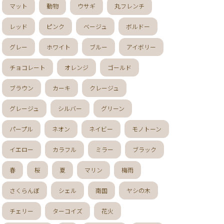
マット
動物
ウサギ
丸フレンチ
レッド
ピンク
ベージュ
ボルドー
グレー
ホワイト
ブルー
アイボリー
チョコレート
オレンジ
ゴールド
ブラウン
カーキ
クレージュ
グレージュ
シルバー
グリーン
パープル
ネオン
ネイビー
モノトーン
イエロー
カラフル
ミラー
ブラック
春
桜
夏
マリン
梅雨
さくらんぼ
シェル
南国
ヤシの木
チェリー
ターコイズ
花火