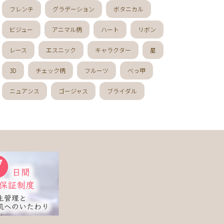
フレンチ
グラデーション
ボタニカル
ビジュー
アニマル柄
ハート
リボン
レース
エスニック
キャラクター
星
3D
チェック柄
フルーツ
べっ甲
ニュアンス
ゴージャス
ブライダル