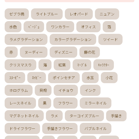
ドット
ネックレス
フット
ストライプ
ゼブラ柄
ライトブルー
レオパード
ニュアン
パール
ボーダー
ヒョウ柄
イニシャル
蝶
スタッズ
ストーン
ピーコック
螺旋
水色
ﾍﾞｰｼﾞｭ
ワンカラー
オフィス
箔
アニマル
チーク
和
ライン
チェック
ラメグラデーション
カラーグラデーション
ツイード
猫
手足お揃い
マグネット
マーブル
赤
ヌーディー
ディズニー
藤の花
大理石
シンプル
フレンチ
グラデーション
ボタニカル
ビジュー
アニマル柄
ハート
クリスマスり
海
紅葉
ﾏｰﾌﾞﾙ
ｷｬﾗｸﾀｰ
リボン
レース
エスニック
キャラクター
ｽﾇｰﾋﾟｰ
ﾈｲﾋﾞｰ
ポインセチア
水玉
小花
星
3D
チェック柄
フルーツ
べっ甲
ニュアンス
ゴージャス
ブライダル
ホログラム
貝殻
イチョウ
インク
レースネイル
黒
フラワー
ミラーネイル
検索
マグネットネイル
ラメ
ターコイズブルー
手描き
ドライフラワー
手描きフラワー
バブルネイル