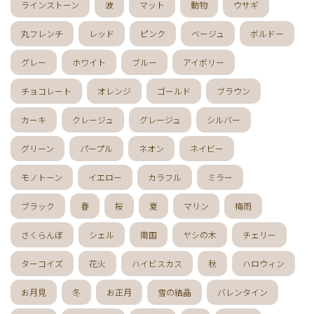
ラインストーン
波
マット
動物
ウサギ
丸フレンチ
レッド
ピンク
ベージュ
ボルドー
グレー
ホワイト
ブルー
アイボリー
チョコレート
オレンジ
ゴールド
ブラウン
カーキ
クレージュ
グレージュ
シルバー
グリーン
パープル
ネオン
ネイビー
モノトーン
イエロー
カラフル
ミラー
ブラック
春
桜
夏
マリン
梅雨
さくらんぼ
シェル
南国
ヤシの木
チェリー
ターコイズ
花火
ハイビスカス
秋
ハロウィン
お月見
冬
お正月
雪の結晶
バレンタイン