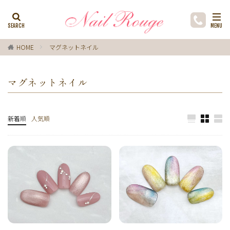
カテゴリー
HOME
マグネットネイル
タグ
マグネットネイル
ゼブラ柄
ライトブルー
貝殻
イチョウ
インク
レースネイル
黒
フラワー
ミラーネイル
マグネットネイル
ラメ
手描き
新着順
人気順
小花
ドライフラワー
手描きフラワー
バブルネイル
ラインストーン
波
マット
動物
ウサギ
丸フレンチ
ホログラム
ターコイズブルー
水玉
ツイード
レオパード
ニュアン
水色
ﾍﾞｰｼﾞｭ
ワンカラー
オフィス
箔
ラメグラデーション
カラーグラデーション
赤
ポインセチア