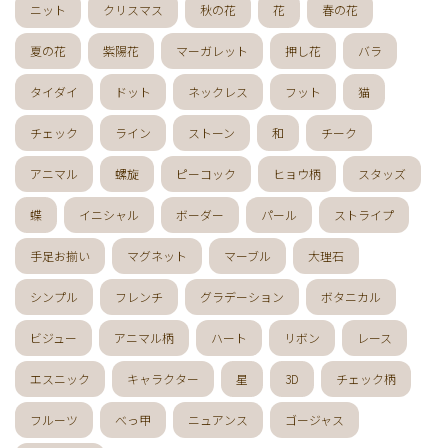
ニット
クリスマス
秋の花
花
春の花
夏の花
紫陽花
マーガレット
押し花
バラ
タイダイ
ドット
ネックレス
フット
猫
チェック
ライン
ストーン
和
チーク
アニマル
螺旋
ピーコック
ヒョウ柄
スタッズ
蝶
イニシャル
ボーダー
パール
ストライプ
手足お揃い
マグネット
マーブル
大理石
シンプル
フレンチ
グラデーション
ボタニカル
ビジュー
アニマル柄
ハート
リボン
レース
エスニック
キャラクター
星
3D
チェック柄
フルーツ
べっ甲
ニュアンス
ゴージャス