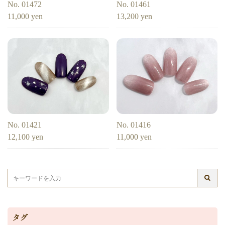
No. 01472
No. 01461
ヌーディー
ディズニー
藤の花
クリスマスり
11,000 yen
13,200 yen
海
紅葉
ﾏｰﾌﾞﾙ
ｷｬﾗｸﾀｰ
ｽﾇｰﾋﾟｰ
ﾈｲﾋﾞｰ
レッド
ピンク
ベージュ
ボルドー
グレー
ホワイト
ブルー
アイボリー
チョコレート
オレンジ
ゴールド
ブラウン
パープル
ネイビー
ネオン
クレージュ
グリーン
シルバー
グレージュ
カーキ
モノトーン
イエロー
カラフル
ミラー
No. 01421
No. 01416
ブラック
春
桜
夏
マリン
梅雨
12,100 yen
11,000 yen
さくらんぼ
シェル
南国
ヤシの木
ターコイズ
花火
ハイビスカス
チェリー
秋
ハロウィン
お月見
冬
ニット
クリスマス
バレンタイン
雪の結晶
お正月
秋の花
花
春の花
夏の花
紫陽花
タグ
マーガレット
押し花
バラ
タイダイ